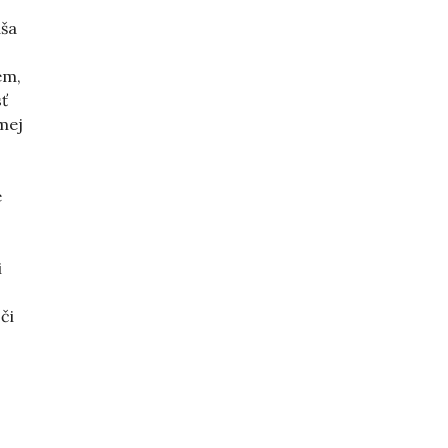
aša
em,
ť
mej
e
i
či