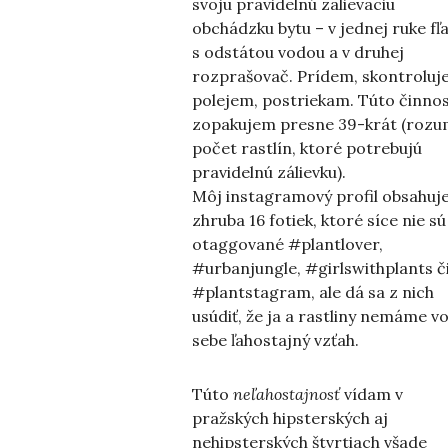
svoju pravidelnú zalievaciu
obchádzku bytu – v jednej ruke fľ
s odstátou vodou a v druhej
rozprašovač. Prídem, skontroluj
polejem, postriekam. Túto činnos
zopakujem presne 39-krát (rozu
počet rastlín, ktoré potrebujú
pravidelnú zálievku).
Môj instagramový profil obsahuj
zhruba 16 fotiek, ktoré síce nie sú
otaggované #plantlover,
#urbanjungle, #girlswithplants č
#plantstagram, ale dá sa z nich
usúdiť, že ja a rastliny nemáme vo
sebe ľahostajný vzťah.
Túto
neľahostajnosť
vídam v
pražských hipsterských aj
nehipsterských štvrtiach všade