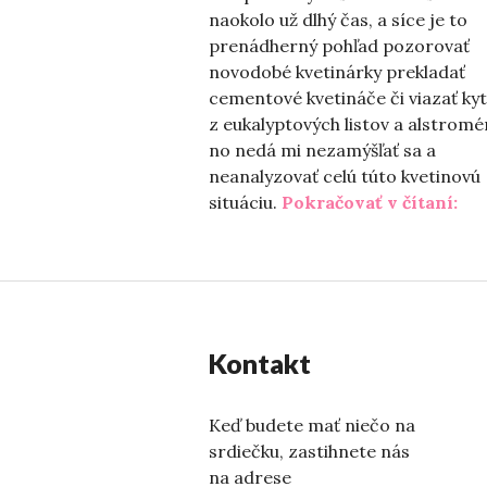
naokolo už dlhý čas, a síce je to
prenádherný pohľad pozorovať
novodobé kvetinárky prekladať
cementové kvetináče či viazať kyt
z eukalyptových listov a alstromér
no nedá mi nezamýšľať sa a
neanalyzovať celú túto kvetinovú
„#P
situáciu.
Pokračovať v čítaní:
Kontakt
Keď budete mať niečo na
srdiečku, zastihnete nás
na adrese