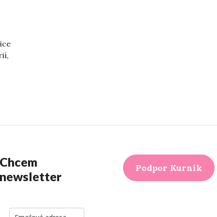
ice
ií,
lantlovers“
Chcem
Podpor Kurník
newsletter