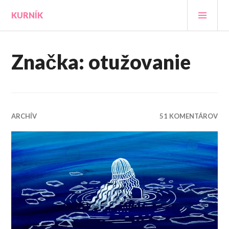
Prejsť
HLA
KURNÍK
na
MEN
obsah
Značka:
otužovanie
ARCHÍV
51 KOMENTÁROV