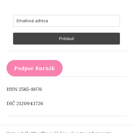
Prihlásiť
Podpor Kurník
ISSN 2585-8076
DIČ 2120943726