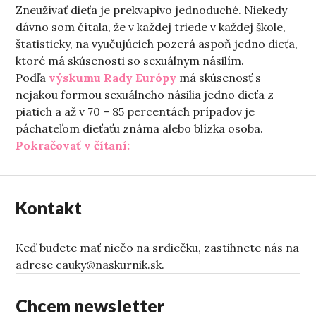
Zneužívať dieťa je prekvapivo jednoduché. Niekedy
dávno som čítala, že v každej triede v každej škole,
štatisticky, na vyučujúcich pozerá aspoň jedno dieťa,
ktoré má skúsenosti so sexuálnym násilím.
Podľa
výskumu Rady Európy
má skúsenosť s
nejakou formou sexuálneho násilia jedno dieťa z
piatich a až v 70 – 85 percentách prípadov je
páchateľom dieťaťu známa alebo blízka osoba.
„Tento text nie je o otužovaní“
Pokračovať v čítaní:
Kontakt
Keď budete mať niečo na srdiečku, zastihnete nás na
adrese cauky@naskurnik.sk.
Chcem newsletter