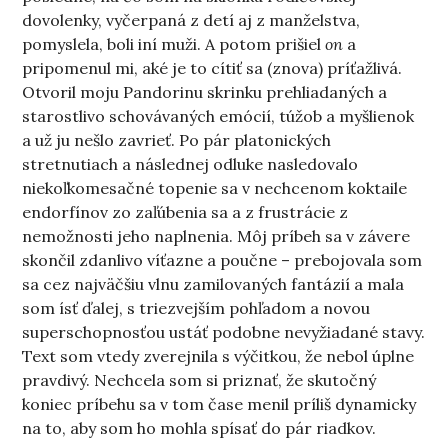
dovolenky, vyčerpaná z detí aj z manželstva,
pomyslela, boli iní muži. A potom prišiel
on
a
pripomenul mi, aké je to cítiť sa (znova) príťažlivá.
Otvoril moju Pandorinu skrinku prehliadaných a
starostlivo schovávaných emócií, túžob a myšlienok
a už ju nešlo zavrieť. Po pár platonických
stretnutiach a následnej odluke nasledovalo
niekoľkomesačné topenie sa v nechcenom koktaile
endorfínov zo zaľúbenia sa a z frustrácie z
nemožnosti jeho naplnenia. Môj príbeh sa v závere
skončil zdanlivo víťazne a poučne – prebojovala som
sa cez najväčšiu vlnu zamilovaných fantázií a mala
som ísť ďalej, s triezvejším pohľadom a novou
superschopnosťou ustáť podobne nevyžiadané stavy.
Text som vtedy zverejnila s výčitkou, že nebol úplne
pravdivý. Nechcela som si priznať, že skutočný
koniec príbehu sa v tom čase menil príliš dynamicky
na to, aby som ho mohla spísať do pár riadkov.