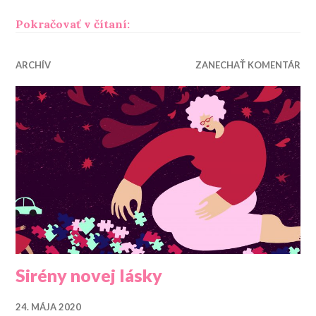
„Vôbec nič sa medzi nami nestal
Pokračovať v čítaní:
ARCHÍV
ZANECHAŤ KOMENTÁR
Sirény novej lásky
24. MÁJA 2020