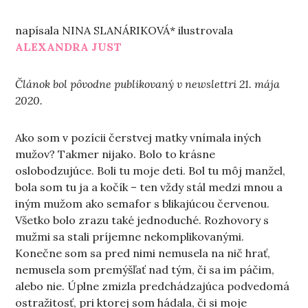
napísala NINA SLANÁRIKOVÁ* ilustrovala
ALEXANDRA JUST
Článok bol pôvodne publikovaný v newslettri 21. mája
2020.
Ako som v pozícii čerstvej matky vnímala iných
mužov? Takmer nijako. Bolo to krásne
oslobodzujúce. Boli tu moje deti. Bol tu môj manžel,
bola som tu ja a kočík – ten vždy stál medzi mnou a
iným mužom ako semafor s blikajúcou červenou.
Všetko bolo zrazu také jednoduché. Rozhovory s
mužmi sa stali príjemne nekomplikovanými.
Konečne som sa pred nimi nemusela na nič hrať,
nemusela som premýšľať nad tým, či sa im páčim,
alebo nie. Úplne zmizla predchádzajúca podvedomá
ostražitosť, pri ktorej som hádala, či si moje