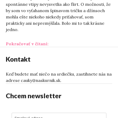
spontánne vtipy nevysvetlia ako flirt. O možnosti, že
by som vo vyťahanom špinavom tričku a džínsoch
mohla ešte niekoho niekedy priťahovať, som
prakticky ani nepremýšľala. Bolo mi to tak krásne
jedno.
„Sirény novej lásky“
Pokračovať v čítaní:
Kontakt
Keď budete mať niečo na srdiečku, zastihnete nás na
adrese cauky@naskurnik.sk.
Chcem newsletter