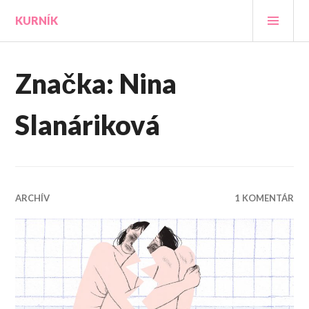
Prejsť
HLA
KURNÍK
na
MEN
obsah
Značka:
Nina
Slanáriková
ARCHÍV
1 KOMENTÁR