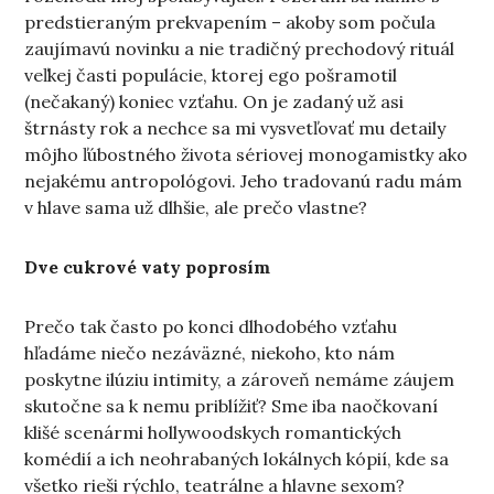
predstieraným prekvapením – akoby som počula
zaujímavú novinku a nie tradičný prechodový rituál
veľkej časti populácie, ktorej ego pošramotil
(nečakaný) koniec vzťahu. On je zadaný už asi
štrnásty rok a nechce sa mi vysvetľovať mu detaily
môjho ľúbostného života sériovej monogamistky ako
nejakému antropológovi. Jeho tradovanú radu mám
v hlave sama už dlhšie, ale prečo vlastne?
Dve cukrové vaty poprosím
Prečo tak často po konci dlhodobého vzťahu
hľadáme niečo nezáväzné, niekoho, kto nám
poskytne ilúziu intimity, a zároveň nemáme záujem
skutočne sa k nemu priblížiť? Sme iba naočkovaní
klišé scenármi hollywoodskych romantických
komédií a ich neohrabaných lokálnych kópií, kde sa
všetko rieši rýchlo, teatrálne a hlavne sexom?