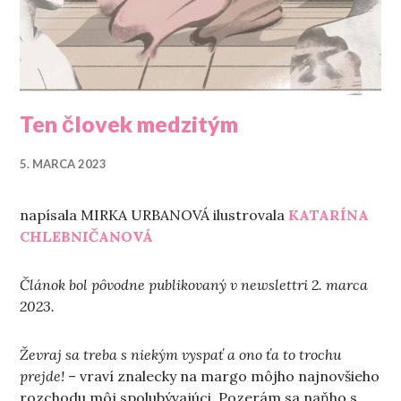
Ten človek medzitým
5. MARCA 2023
napísala MIRKA URBANOVÁ ilustrovala
KATARÍNA
CHLEBNIČANOVÁ
Článok bol pôvodne publikovaný v newslettri 2. marca
2023.
Ževraj sa treba s niekým vyspať a ono ťa to trochu
prejde!
– vraví znalecky na margo môjho najnovšieho
rozchodu môj spolubývajúci. Pozerám sa naňho s