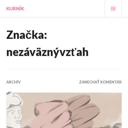
Prejsť
HLA
KURNÍK
na
MEN
obsah
Značka:
nezáväznývzťah
ARCHÍV
ZANECHAŤ KOMENTÁR