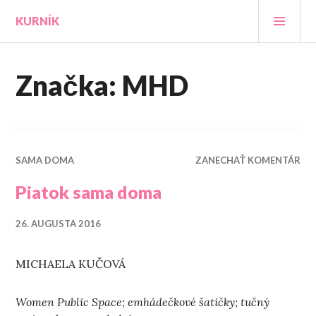
Prejsť
HLA
KURNÍK
na
MEN
obsah
Značka:
MHD
SAMA DOMA
ZANECHAŤ KOMENTÁR
Piatok sama doma
26. AUGUSTA 2016
MICHAELA KUČOVÁ
Women Public Space; emhádečkové šatičky; tučný