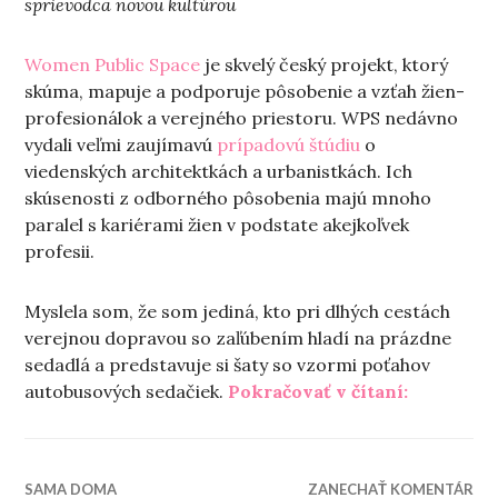
sprievodca novou kultúrou
Women Public Space
je skvelý český projekt, ktorý
skúma, mapuje a podporuje pôsobenie a vzťah žien-
profesionálok a verejného priestoru. WPS nedávno
vydali veľmi zaujímavú
prípadovú štúdiu
o
viedenských architektkách a urbanistkách. Ich
skúsenosti z odborného pôsobenia majú mnoho
paralel s kariérami žien v podstate akejkoľvek
profesii.
Myslela som, že som jediná, kto pri dlhých cestách
verejnou dopravou so zaľúbením hladí na prázdne
sedadlá a predstavuje si šaty so vzormi poťahov
„Piatok s
autobusových sedačiek.
Pokračovať v čítaní:
SAMA DOMA
ZANECHAŤ KOMENTÁR