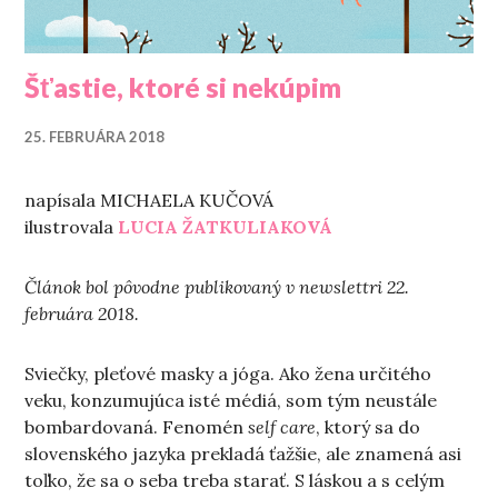
Šťastie, ktoré si nekúpim
25. FEBRUÁRA 2018
napísala MICHAELA KUČOVÁ
ilustrovala
LUCIA ŽATKULIAKOVÁ
Článok bol pôvodne publikovaný v newslettri 22.
februára 2018.
Sviečky, pleťové masky a jóga. Ako žena určitého
veku, konzumujúca isté médiá, som tým neustále
bombardovaná. Fenomén
self care
, ktorý sa do
slovenského jazyka prekladá ťažšie, ale znamená asi
toľko, že sa o seba treba starať. S láskou a s celým