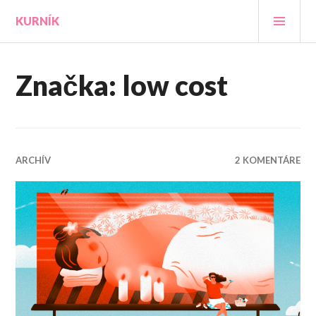
Prejsť
HLA
KURNÍK
na
MEN
obsah
Značka:
low cost
ARCHÍV
2 KOMENTÁRE