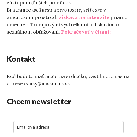
zástupom ďalších pomôcok.
Bratranec
wellnesu
a
zero waste
,
self care
v
americkom prostredí
získava na intenzite
priamo
úmerne s Trumpovými výstrelkami a diskusiou o
„Šťastie, 
sexuálnom obťažovaní.
Pokračovať v čítaní:
Kontakt
Keď budete mať niečo na srdiečku, zastihnete nás na
adrese cauky@naskurnik.sk.
Chcem newsletter