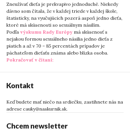
Zneužívať dieťa je prekvapivo jednoduché. Niekedy
dávno som čítala, že v každej triede v každej škole,
štatisticky, na vyučujúcich pozerá aspoň jedno dieťa,
ktoré má skúsenosti so sexuálnym násilím.
Podľa
výskumu Rady Európy
má skúsenosť s
nejakou formou sexuálneho násilia jedno dieťa z
piatich a až v 70 – 85 percentách prípadov je
páchateľom dieťaťu známa alebo blízka osoba.
„Tento text nie je o otužovaní“
Pokračovať v čítaní:
Kontakt
Keď budete mať niečo na srdiečku, zastihnete nás na
adrese cauky@naskurnik.sk.
Chcem newsletter