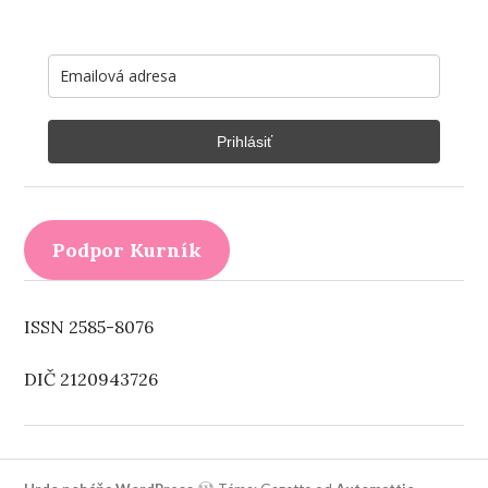
Prihlásiť
Podpor Kurník
ISSN 2585-8076
DIČ 2120943726