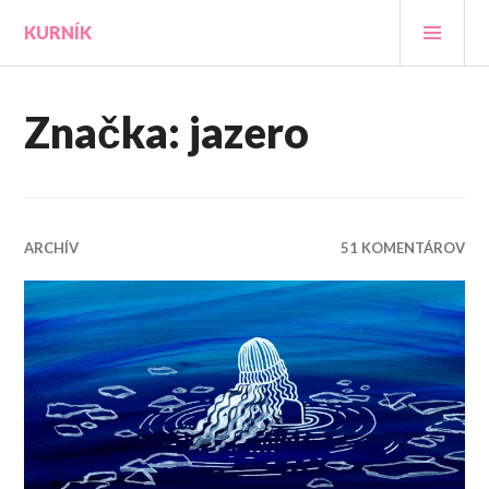
Prejsť
HLA
KURNÍK
na
MEN
obsah
Značka:
jazero
ARCHÍV
51 KOMENTÁROV