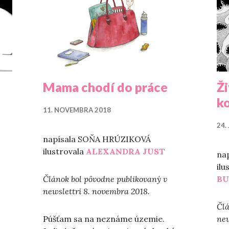
Mama chodí do práce
Ži
k
11. NOVEMBRA 2018
24.
napísala SOŇA HRÚZIKOVÁ
ilustrovala
ALEXANDRA JUST
na
ilu
Článok bol pôvodne publikovaný v
BU
newslettri 8. novembra 2018.
Člá
Púšťam sa na neznáme územie.
new