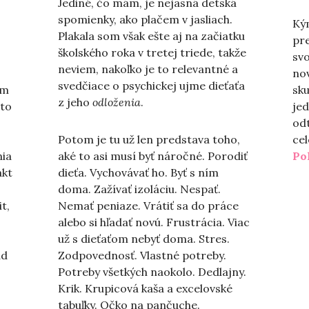
Jediné, čo mám, je nejasná detská
spomienky, ako plačem v jasliach.
Ký
Plakala som však ešte aj na začiatku
pre
školského roka v tretej triede, takže
svo
neviem, nakoľko je to relevantné a
nov
svedčiace o psychickej ujme dieťaťa
om
sku
z jeho
odloženia
.
jto
jed
od
Potom je tu už len predstava toho,
cel
nia
aké to asi musí byť náročné. Porodiť
Po
akt
dieťa. Vychovávať ho. Byť s ním
doma. Zažívať izoláciu. Nespať.
t,
Nemať peniaze. Vrátiť sa do práce
alebo si hľadať novú. Frustrácia. Viac
už s dieťaťom nebyť doma. Stres.
ad
Zodpovednosť. Vlastné potreby.
Potreby všetkých naokolo. Dedlajny.
Krik. Krupicová kaša a excelovské
tabuľky. Očko na pančuche.
ie moja osamelosť“