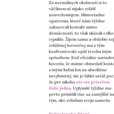
Za normálnych okolností si to
väčšinou už nijako zvlášť
neuvedomujem. Mimoriadne
opatrenia, ktoré nám týždne
zakazovali kontakt mimo
domácností, to však ukázali celk
vypuklo. Žijem sama a obdobie te
zvláštnej
korontény
ma s tým
konfrontovalo opäť trochu iným
spôsobom. Keď oficiálne nariade
hovoria, že máme obmedziť kont
s inými ľuďmi len na absolútne
nevyhnutný, nie je ľahké ustáť poci
že pre nikoho
nie ste prioritou
číslo jedna
. Uplynulé týždne ma
preto prinútili viac sa zamýšľať n
tým, ako zvládam svoju samotu.
„Kde sa ber
Pokračovať v čítaní: