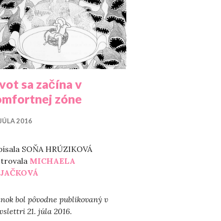
vot sa začína v
omfortnej zóne
 JÚLA 2016
písala SOŇA HRÚZIKOVÁ
strovala
MICHAELA
JAČKOVÁ
nok bol pôvodne publikovaný v
slettri 21. júla 2016.