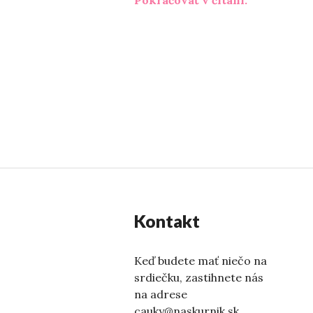
Kontakt
Keď budete mať niečo na
srdiečku, zastihnete nás
na adrese
cauky@naskurnik.sk.