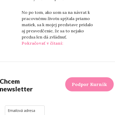
No po tom, ako som sa na návrat k
pracovnému životu spýtala priamo
matiek, sa k mojej predstave pridalo
aj presvedčenie, že sa to nejako
predsa len dá zvládnuť.
„Mama chodí do práce“
Pokračovať v čítaní:
Chcem
Podpor Kurník
newsletter