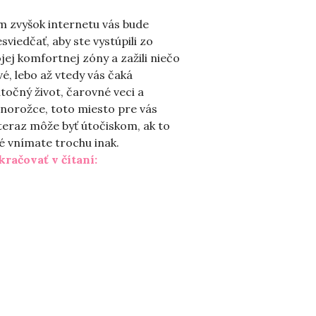
m zvyšok internetu vás bude
sviedčať, aby ste vystúpili zo
jej komfortnej zóny a zažili niečo
é, lebo až vtedy vás čaká
točný život, čarovné veci a
norožce, toto miesto pre vás
teraz môže byť útočiskom, ak to
é vnímate trochu inak.
„Život sa začína v komfortnej zóne“
kračovať v čítaní: