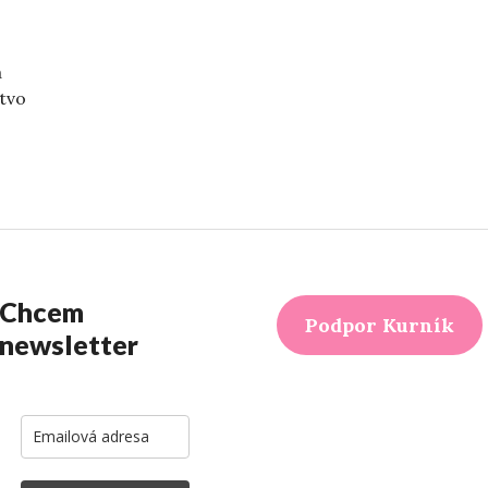
a
tvo
rozhodnutia“
Chcem
Podpor Kurník
newsletter