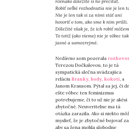
rovnako dôležité si ho prečítať.
Robiť veľké rozhodnutia nie je len t
Nie je len tak si za nimi stáť ani
hovoriť o tom, ako sme k nim prišli.
Dôležité však je, že ich robiť môžem
To totiž (ako vieme) nie je vôbec ta
jasné a samozrejmé.
Nedávno som pozerala
rozhovo
Terezou Dočkalovou, to je tá
sympatická slečna uvádzajúca
reláciu
Branky, body, kokoti
, s
Janom Krausom. Pýtal sa jej, či d
ešte vôbec ten feminizmus
potrebujeme, či to už nie je akési
zbytočné. Neuveritelne ma tá
otázka zarazila. Ako si niekto mô
myslieť, že je zbytočné bojovať za
aby sa žena mohla slobodne