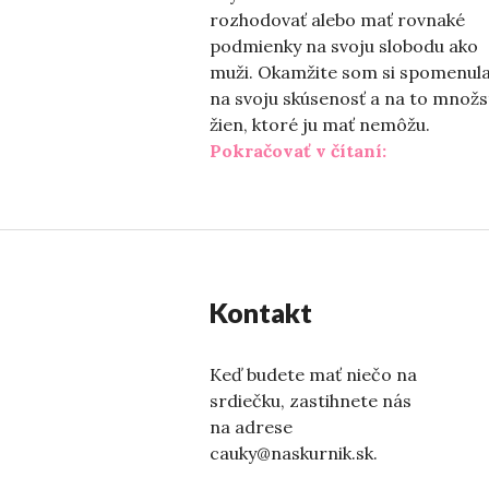
rozhodovať alebo mať rovnaké
podmienky na svoju slobodu ako
muži. Okamžite som si spomenul
na svoju skúsenosť a na to množs
žien, ktoré ju mať nemôžu.
„Tie veľké 
Pokračovať v čítaní:
Kontakt
Keď budete mať niečo na
srdiečku, zastihnete nás
na adrese
cauky@naskurnik.sk.