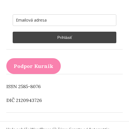
Prihlásiť
Podpor Kurník
ISSN 2585-8076
DIČ 2120943726