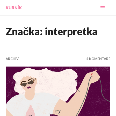
Prejsť
HLA
KURNÍK
na
MEN
obsah
Značka:
interpretka
ARCHÍV
4 KOMENTÁRE