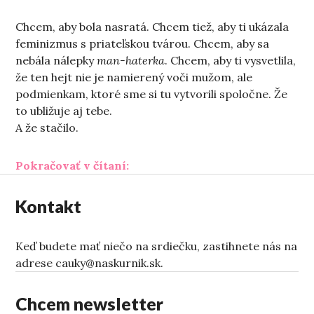
Chcem, aby bola nasratá. Chcem tiež, aby ti ukázala
feminizmus s priateľskou tvárou. Chcem, aby sa
nebála nálepky
man-haterka
. Chcem, aby ti vysvetlila,
že ten hejt nie je namierený voči mužom, ale
podmienkam, ktoré sme si tu vytvorili spoločne. Že
to ubližuje aj tebe.
A že stačilo.
„Akú chcem počúvať raperku“
Pokračovať v čítaní:
Kontakt
Keď budete mať niečo na srdiečku, zastihnete nás na
adrese cauky@naskurnik.sk.
Chcem newsletter