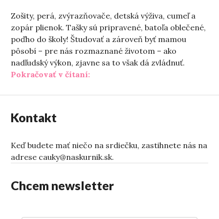
Zošity, perá, zvýrazňovače, detská výživa, cumeľ a
zopár plienok. Tašky sú pripravené, batoľa oblečené,
poďho do školy! Študovať a zároveň byť mamou
pôsobí – pre nás rozmaznané životom – ako
nadľudský výkon, zjavne sa to však dá zvládnuť.
„Do školy s kočíkom“
Pokračovať v čítaní:
Kontakt
Keď budete mať niečo na srdiečku, zastihnete nás na
adrese cauky@naskurnik.sk.
Chcem newsletter