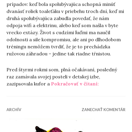
prípadov: keď bola spolubývajúca schopná minúť
dvanásť roliek toaleťáku v priebehu troch dní, keď mi
druhá spolubývajúca zabudla povedať, že nám
odpoja wifi a elektrinu, alebo keď som našla v byte
vrecko extázy. Život s cudzími ľuďmi ma naučil
odolnosti a sile kompromisu, ale ani po dlhodobom
tréningu nemôžem tvrdiť, že je to prechádzka
ružovou záhradou – jedine tak riadne tŕnistou.
Pred štyrmi rokmi som, plná očakávaní, posledný
raz zamávala svojej posteli v detskej izbe,
„Súžitie či sú
zazipsovala kufor a
Pokračovať v čítaní:
ARCHÍV
ZANECHAŤ KOMENTÁR