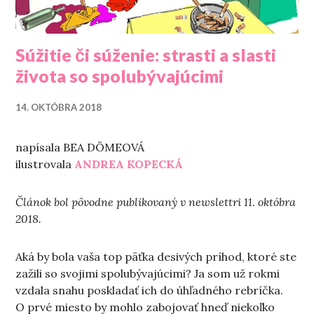
Súžitie či súženie: strasti a slasti
života so spolubývajúcimi
14. OKTÓBRA 2018
napísala BEA DÖMEOVÁ
ilustrovala
ANDREA KOPECKÁ
Článok bol pôvodne publikovaný v newslettri 11. októbra
2018.
Aká by bola vaša top päťka desivých príhod, ktoré ste
zažili so svojimi spolubývajúcimi? Ja som už rokmi
vzdala snahu poskladať ich do úhľadného rebríčka.
O prvé miesto by mohlo zabojovať hneď niekoľko