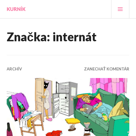
Prejsť
HLA
KURNÍK
na
MEN
obsah
Značka:
internát
ARCHÍV
ZANECHAŤ KOMENTÁR