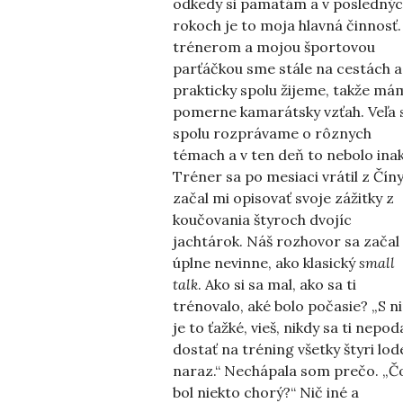
odkedy si pamätám a v posledný
rokoch je to moja hlavná činnosť.
trénerom a mojou športovou
parťáčkou sme stále na cestách a
prakticky spolu žijeme, takže má
pomerne kamarátsky vzťah. Veľa 
spolu rozprávame o rôznych
témach a v ten deň to nebolo inak
Tréner sa po mesiaci vrátil z Číny
začal mi opisovať svoje zážitky z
koučovania štyroch dvojíc
jachtárok. Náš rozhovor sa začal
úplne nevinne, ako klasický
small
talk
. Ako si sa mal, ako sa ti
trénovalo, aké bolo počasie? „S n
je to ťažké, vieš, nikdy sa ti nepod
dostať na tréning všetky štyri lod
naraz.“ Nechápala som prečo. „Č
bol niekto chorý?“ Nič iné a