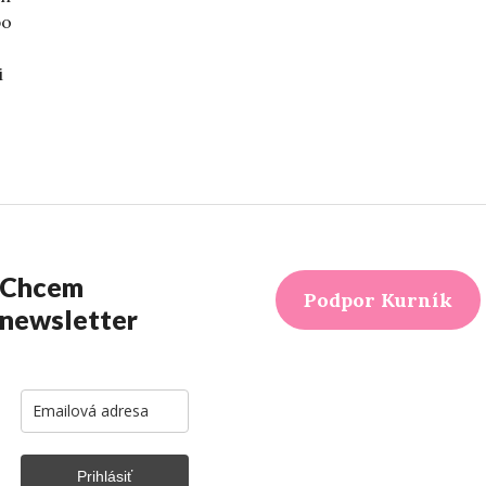
bo
i
ortovkyne“
Chcem
Podpor Kurník
newsletter
Prihlásiť