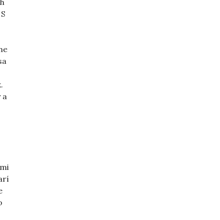
ch
 S
me
sa
.
 a
imi
arí
e
o