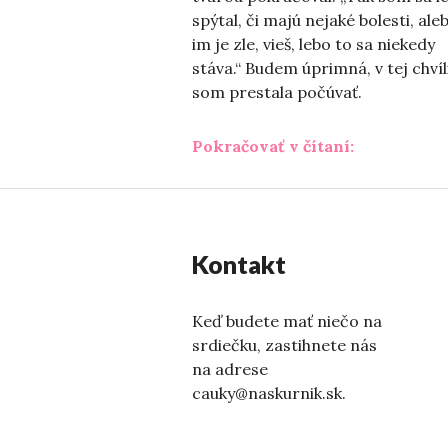
spýtal, či majú nejaké bolesti, ale
im je zle, vieš, lebo to sa niekedy
stáva.“ Budem úprimná, v tej chvíl
som prestala počúvať.
„Cyklus šp
Pokračovať v čítaní:
Kontakt
Keď budete mať niečo na
srdiečku, zastihnete nás
na adrese
cauky@naskurnik.sk.