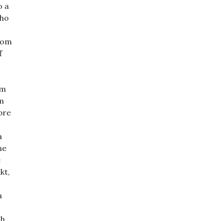
o a
ého
som
ď
ím
m
pre
a
ne
e
kt,
a
ch