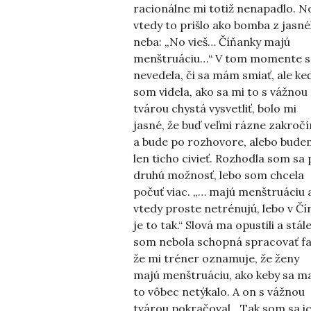
racionálne mi totiž nenapadlo. N
vtedy to prišlo ako bomba z jasn
neba: „No vieš… Číňanky majú
menštruáciu…“ V tom momente 
nevedela, či sa mám smiať, ale ke
som videla, ako sa mi to s vážnou
tvárou chystá vysvetliť, bolo mi
jasné, že buď veľmi rázne zakroč
a bude po rozhovore, alebo bude
len ticho civieť. Rozhodla som sa 
druhú možnosť, lebo som chcela
počuť viac. „… majú menštruáciu 
vtedy proste netrénujú, lebo v Čí
je to tak.“ Slová ma opustili a stál
som nebola schopná spracovať fa
že mi tréner oznamuje, že ženy
majú menštruáciu, ako keby sa m
to vôbec netýkalo. A on s vážnou
tvárou pokračoval. „Tak som sa i