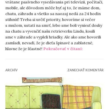
vrátane pasívneho vysedávania pri televízii, počítači,
mobile, ale dôvodom môže byť aj to, že máme dom,
chatu, záhradu a všetko sa naozaj nedá za 24 hodín
stihnúť! Treba si určiť priority, hovoríme si večer
s mužom, ustatí na smrť, lebo sme boli vyniesť dosky
na chatu a vyvenčiť našu retrieverku Lindu, kosili
sme v záhrade a vypleli hriadky. Ale ako sme hovorili
zamladi, nevadí, že je dieťa špinavé a zablatené,
„Nebáť sa akt
hlavne že je šťastné!
Pokračovať v čítaní:
ARCHÍV
ZANECHAŤ KOMENTÁR