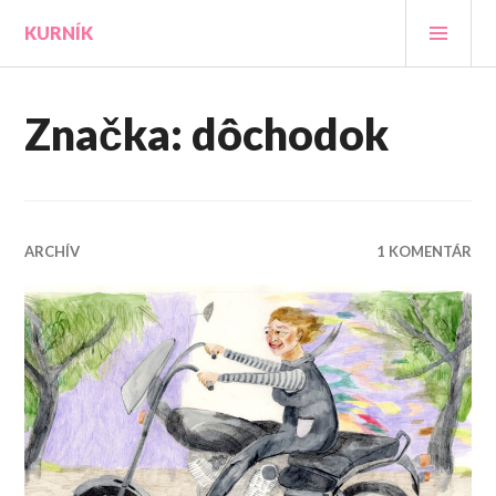
Prejsť
HLA
KURNÍK
na
MEN
obsah
Značka:
dôchodok
ARCHÍV
1 KOMENTÁR