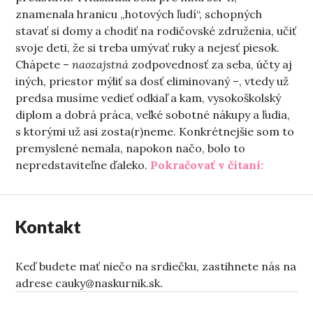
znamenala hranicu „hotových ľudí“, schopných
stavať si domy a chodiť na rodičovské združenia, učiť
svoje deti, že si treba umývať ruky a nejesť piesok.
Chápete –
naozajstná
zodpovednosť za seba, účty aj
iných, priestor mýliť sa dosť eliminovaný –, vtedy už
predsa musíme vedieť odkiaľ a kam, vysokoškolský
diplom a dobrá práca, veľké sobotné nákupy a ľudia,
s ktorými už asi zosta(r)neme. Konkrétnejšie som to
premyslené nemala, napokon načo, bolo to
„Nevidit
nepredstaviteľne ďaleko.
Pokračovať v čítaní:
Kontakt
Keď budete mať niečo na srdiečku, zastihnete nás na
adrese cauky@naskurnik.sk.