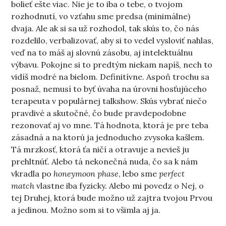
bolieť ešte viac. Nie je to iba o tebe, o tvojom
rozhodnutí, vo vzťahu sme predsa (minimálne)
dvaja. Ale ak si sa už rozhodol, tak skús to, čo nás
rozdelilo, verbalizovať, aby si to vedel vysloviť nahlas,
veď na to máš aj slovnú zásobu, aj intelektuálnu
výbavu. Pokojne si to predtým niekam napíš, nech to
vidíš modré na bielom. Definitívne. Aspoň trochu sa
posnaž, nemusí to byť úvaha na úrovni hosťujúceho
terapeuta v populárnej talkshow. Skús vybrať niečo
pravdivé a skutočné, čo bude pravdepodobne
rezonovať aj vo mne. Tá hodnota, ktorá je pre teba
zásadná a na ktorú ja jednoducho zvysoka kašlem.
Tá mrzkosť, ktorá ťa ničí a otravuje a nevieš ju
prehltnúť. Alebo tá nekonečná nuda, čo sa k nám
vkradla po
honeymoon phase
, lebo sme
perfect
match
vlastne iba fyzicky. Alebo mi povedz o Nej, o
tej Druhej, ktorá bude možno už zajtra tvojou Prvou
a jedinou. Možno som si to všimla aj ja.