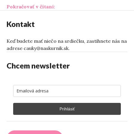
„Rozíď sa so mnou. Zn.: Poriadne
Pokračovať v čítaní:
Kontakt
Keď budete mať niečo na srdiečku, zastihnete nás na
adrese cauky@naskurnik.sk.
Chcem newsletter
Prihlásiť