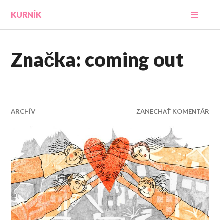
Prejsť
HLA
KURNÍK
na
MEN
obsah
Značka:
coming out
ARCHÍV
ZANECHAŤ KOMENTÁR