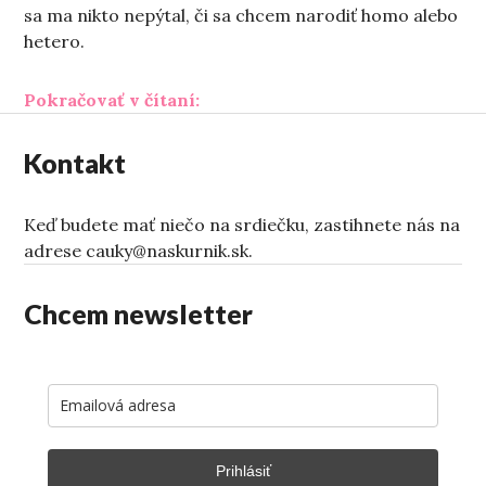
sa ma nikto nepýtal, či sa chcem narodiť homo alebo
hetero.
„Priznať je ťažké, skrývať ešte ťa
Pokračovať v čítaní:
Kontakt
Keď budete mať niečo na srdiečku, zastihnete nás na
adrese cauky@naskurnik.sk.
Chcem newsletter
Prihlásiť