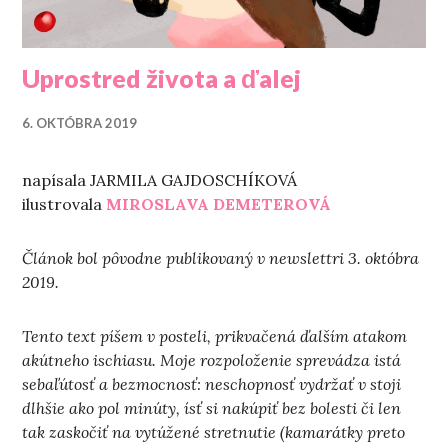
Uprostred života a ďalej
6. OKTÓBRA 2019
napísala JARMILA GAJDOSCHÍKOVÁ
ilustrovala
MIROSLAVA DEMETEROVÁ
Článok bol pôvodne publikovaný v newslettri 3. októbra
2019.
Tento text píšem v posteli, prikvačená ďalším atakom
akútneho ischiasu. Moje rozpoloženie sprevádza istá
sebaľútosť a bezmocnosť: neschopnosť vydržať v stoji
dlhšie ako pol minúty, ísť si nakúpiť bez bolesti či len
tak zaskočiť na vytúžené stretnutie (kamarátky preto