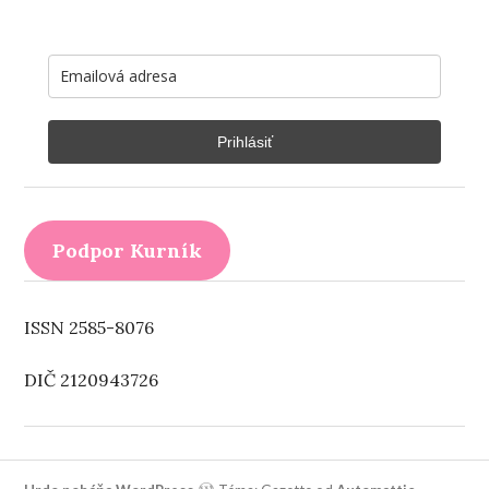
Prihlásiť
Podpor Kurník
ISSN 2585-8076
DIČ 2120943726