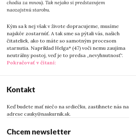
chodia za mnou). Tak nejako si predstavujem
naozajstnú starobu.
Kým sa k nej však v živote dopracujeme, musíme
najskôr zostarnúť. A tak sme sa pýtali vás, našich
čitateliek, ako to máte so samotným procesom
starnutia. Napríklad Helga* (47) voči nemu zaujíma
neutrálny postoj, veď je to predsa „nevyhnutnosť“.
„Uprostred života a ďalej“
Pokračovať v čítaní:
Kontakt
Keď budete mať niečo na srdiečku, zastihnete nás na
adrese cauky@naskurnik.sk.
Chcem newsletter