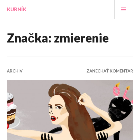
Prejsť
HLA
KURNÍK
na
MEN
obsah
Značka:
zmierenie
ARCHÍV
ZANECHAŤ KOMENTÁR