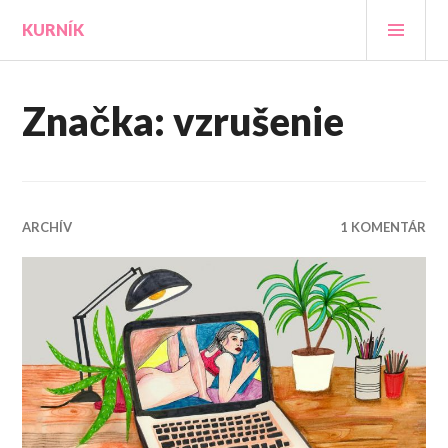
Prejsť
HLA
KURNÍK
na
MEN
obsah
Značka:
vzrušenie
ARCHÍV
1 KOMENTÁR