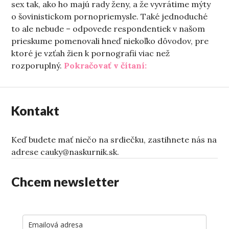
sex tak, ako ho majú rady ženy, a že vyvrátime mýty
o šovinistickom pornopriemysle. Také jednoduché
to ale nebude – odpovede respondentiek v našom
prieskume pomenovali hneď niekoľko dôvodov, pre
ktoré je vzťah žien k pornografii viac než
„Ako sa ženy pozera
rozporuplný.
Pokračovať v čítaní:
Kontakt
Keď budete mať niečo na srdiečku, zastihnete nás na
adrese cauky@naskurnik.sk.
Chcem newsletter