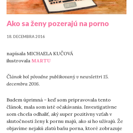
Ako sa ženy pozerajú na porno
18. DECEMBRA 2016
napísala MICHAELA KUČOVÁ
ilustrovala
MARTU
Článok bol pôvodne publikovaný v newslettri 15.
decembra 2016.
Budem úprimná – keď som pripravovala tento
článok, mala som isté očakávania. Investigatívne
som chcela odhaliť, aký super pozitívny vzťah v
skutočnosti ženy k pornu majú, ako si ho užívajú. Že
objavíme nejakú zlatú baňu porna, ktoré zobrazuje