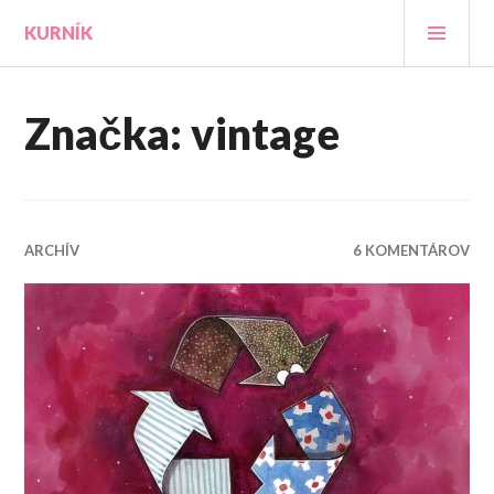
Prejsť
HLA
KURNÍK
na
MEN
obsah
Značka:
vintage
ARCHÍV
6 KOMENTÁROV