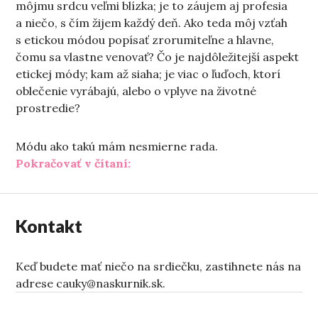
môjmu srdcu veľmi blízka; je to záujem aj profesia
a niečo, s čím žijem každý deň. Ako teda môj vzťah
s etickou módou popísať zrorumiteľne a hlavne,
čomu sa vlastne venovať? Čo je najdôležitejší aspekt
etickej módy; kam až siaha; je viac o ľuďoch, ktorí
oblečenie vyrábajú, alebo o vplyve na životné
prostredie?
Módu ako takú mám nesmierne rada.
„Etické otázky zo šatníka“
Pokračovať v čítaní:
Kontakt
Keď budete mať niečo na srdiečku, zastihnete nás na
adrese cauky@naskurnik.sk.