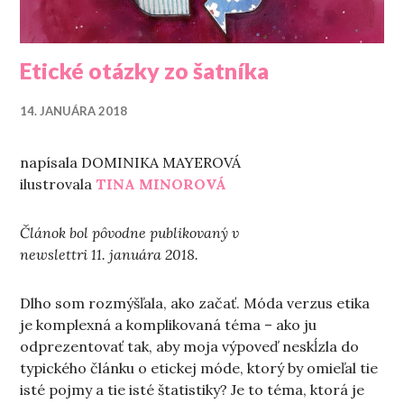
Etické otázky zo šatníka
14. JANUÁRA 2018
napísala DOMINIKA MAYEROVÁ
ilustrovala
TINA MINOROVÁ
Článok bol pôvodne publikovaný v
newslettri 11. januára 2018.
Dlho som rozmýšľala, ako začať. Móda verzus etika
je komplexná a komplikovaná téma – ako ju
odprezentovať tak, aby moja výpoveď neskĺzla do
typického článku o etickej móde, ktorý by omieľal tie
isté pojmy a tie isté štatistiky? Je to téma, ktorá je