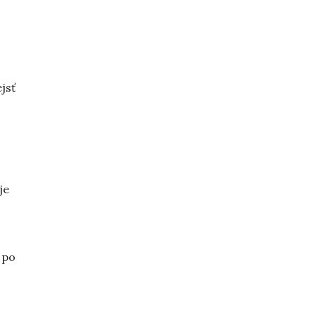
ejsť
je
 po