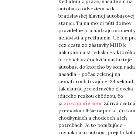
Keď idem z práce, nasadnem na
autobus a odveziem sa k
bratislavskej hlavnej autobusovej
stanici. Tu na mojej púti domov
pravidelne prichádzajú momenty
nenávisti a preklínania. Už len pr
cez cestu zo zástavky MHD k
nákupnému stredisku – v ktorého
útrobách už čochvíľa naštartuje
autobus, do ktorého by som rada
nasadla – počas zelenej na
semaforoch trvajúcej 24 sekúnd, 
tak akurát pre zdravého človeka
idúceho rezkou chôdzou, čo
ja
zrovna nie som
. Zúrivá cestná
premávka dlhšie nepočká, čo tam
chodkyniach a chodcoch a ich
potrebách. Je to ponižujúce –
rovnako ako nutnosť prejsť okolo