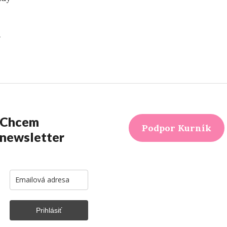
.
dím (inak)“
Chcem
Podpor Kurník
newsletter
Prihlásiť