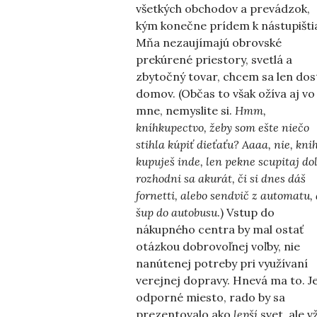
všetkých obchodov a prevádzok,
kým konečne prídem k nástupišti
Mňa nezaujímajú obrovské
prekúrené priestory, svetlá a
zbytočný tovar, chcem sa len dos
domov. (Občas to však ožíva aj vo
mne, nemyslite si.
Hmm,
kníhkupectvo, žeby som ešte niečo
stihla kúpiť dieťaťu? Aaaa, nie, kni
kupuješ inde, len pekne scupitaj dol
rozhodni sa akurát, či si dnes dáš
fornetti, alebo sendvič z automatu, 
šup do autobusu
.) Vstup do
nákupného centra by mal ostať
otázkou dobrovoľnej voľby, nie
nanútenej potreby pri využívaní
verejnej dopravy. Hnevá ma to. Je
odporné miesto, rado by sa
prezentovalo ako
lepší
svet, ale v