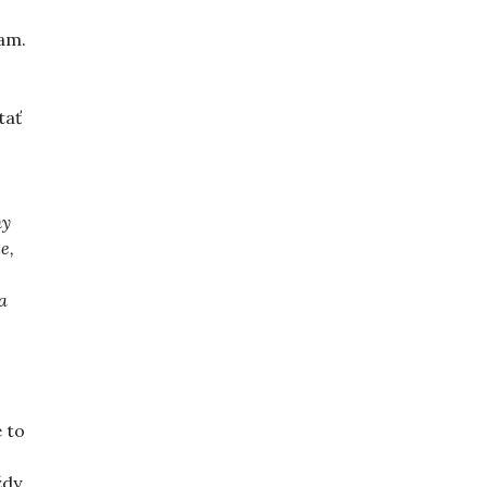
am.
tať
hy
e,
a
 to
ždy