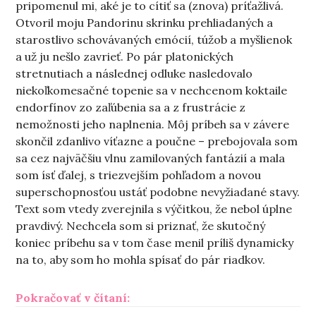
pripomenul mi, aké je to cítiť sa (znova) príťažlivá.
Otvoril moju Pandorinu skrinku prehliadaných a
starostlivo schovávaných emócií, túžob a myšlienok
a už ju nešlo zavrieť. Po pár platonických
stretnutiach a následnej odluke nasledovalo
niekoľkomesačné topenie sa v nechcenom koktaile
endorfínov zo zaľúbenia sa a z frustrácie z
nemožnosti jeho naplnenia. Môj príbeh sa v závere
skončil zdanlivo víťazne a poučne – prebojovala som
sa cez najväčšiu vlnu zamilovaných fantázií a mala
som ísť ďalej, s triezvejším pohľadom a novou
superschopnosťou ustáť podobne nevyžiadané stavy.
Text som vtedy zverejnila s výčitkou, že nebol úplne
pravdivý. Nechcela som si priznať, že skutočný
koniec príbehu sa v tom čase menil príliš dynamicky
na to, aby som ho mohla spísať do pár riadkov.
„Vôbec nič sa medzi nami nestal
Pokračovať v čítaní: