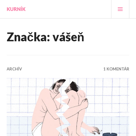
Prejsť
HLA
KURNÍK
na
MEN
obsah
Značka:
vášeň
ARCHÍV
1 KOMENTÁR