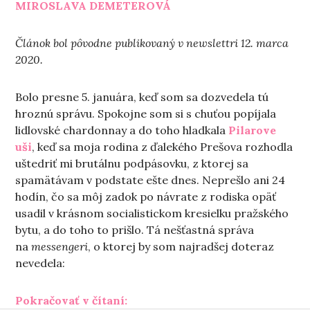
MIROSLAVA DEMETEROVÁ
Článok bol pôvodne publikovaný v newslettri 12. marca
2020.
Bolo presne 5. januára, keď som sa dozvedela tú
hroznú správu. Spokojne som si s chuťou popíjala
lidlovské chardonnay a do toho hladkala
Pilarove
uši
, keď sa moja rodina z ďalekého Prešova rozhodla
uštedriť mi brutálnu podpásovku, z ktorej sa
spamätávam v podstate ešte dnes. Neprešlo ani 24
hodín, čo sa môj zadok po návrate z rodiska opäť
usadil v krásnom socialistickom kresielku pražského
bytu, a do toho to prišlo. Tá nešťastná správa
na
messengeri
, o ktorej by som najradšej doteraz
nevedela:
„Minula som svoju hviezdu“
Pokračovať v čítaní: