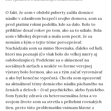
O fakt, že som v období puberty zažila domáce
násilie v zdanlivom bezpečí svojho domova, som sa
pred piatimi rokmi podelila, kde sa dalo. Bolo to
približne desať rokov po tom, ako sa to udialo. Bola
som v hlbokej depresii a mala som pocit, že sa
nemám s kým o tejto téme porozprávať.
Nachádzala som sa mimo Slovenska, ďaleko od ľudí,
ktorí ma poznajú (čo však bolo do veľkej miery aj
oslobodzujúce). Podelenie sa o skúsenosť na
sociálnych sieťach a neskôr vo forme verejnej
výstavy bolo formou, ako sa s tým začať vyrovnávať
a ako byť konečne vypočutá. Chcela som upozorniť
na aktuálnosť témy domáceho násilia páchaného na
ženách a deťoch – či už psychického, alebo fyzického.
Som fyzicky zdravá cis heterosexuálna žena a vo
svojom živote som sa stretla s príbehmi rovnakých
žien, preto túto problematiku vnímam hlavne z