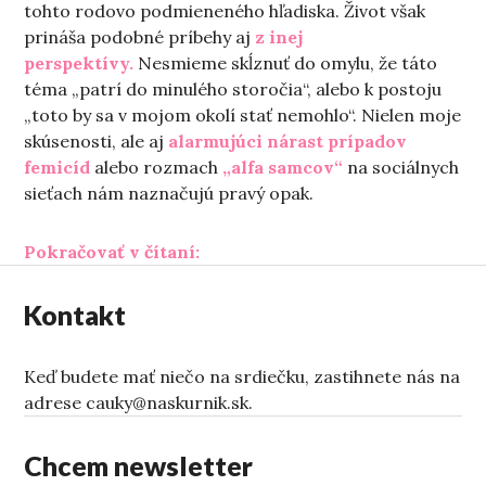
tohto rodovo podmieneného hľadiska. Život však
prináša podobné príbehy aj
z inej
perspektívy.
Nesmieme skĺznuť do omylu, že táto
téma „patrí do minulého storočia“, alebo k postoju
„toto by sa v mojom okolí stať nemohlo“. Nielen moje
skúsenosti, ale aj
alarmujúci nárast
prípadov
femicíd
alebo rozmach
„alfa samcov“
na sociálnych
sieťach nám naznačujú pravý opak.
„Komu slúži trigger warning?“
Pokračovať v čítaní:
Kontakt
Keď budete mať niečo na srdiečku, zastihnete nás na
adrese cauky@naskurnik.sk.
Chcem newsletter