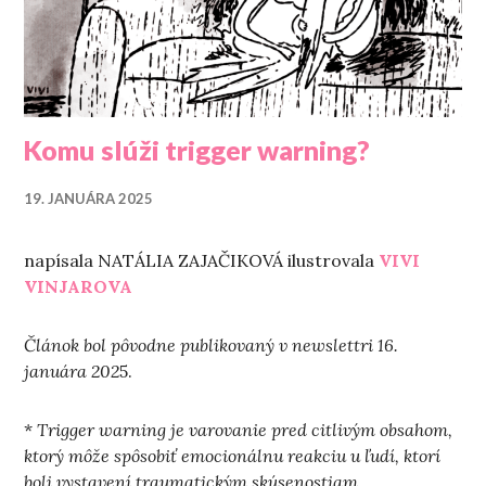
Komu slúži trigger warning?
19. JANUÁRA 2025
napísala NATÁLIA ZAJAČIKOVÁ ilustrovala
VIVI
VINJAROVA
Článok bol pôvodne publikovaný v newslettri 16.
januára 202
5.
*
Trigger warning je varovanie pred citlivým obsahom,
ktorý môže spôsobiť emocionálnu reakciu u ľudí, ktorí
boli vystavení traumatickým skúsenostiam
.