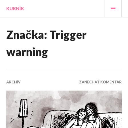
Prejsť
HLA
KURNÍK
na
MEN
obsah
Značka:
Trigger
warning
ARCHÍV
ZANECHAŤ KOMENTÁR