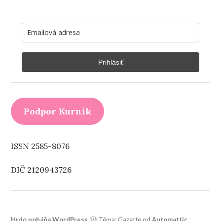
Prihlásiť
Podpor Kurník
ISSN 2585-8076
DIČ 2120943726
Hrdo poháňa WordPress
Téma: Gazette od
Automattic
.