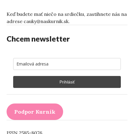
Keď budete mať niečo na srdiečku, zastihnete nás na
adrese cauky@naskurnik.sk.
Chcem newsletter
Prihlásiť
Podpor Kurník
ISSN 2585-8076