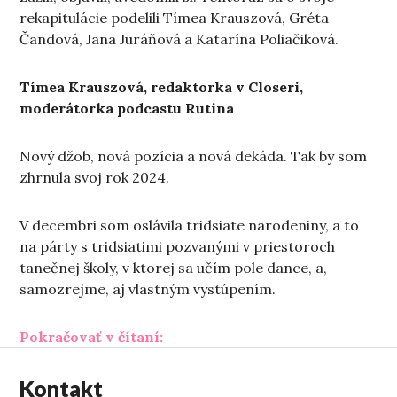
rekapitulácie podelili Tímea Krauszová, Gréta
Čandová, Jana Juráňová a Katarína Poliačiková.
Tímea Krauszová, redaktorka v Closeri,
moderátorka podcastu Rutina
Nový džob, nová pozícia a nová dekáda. Tak by som
zhrnula svoj rok 2024.
V decembri som oslávila tridsiate narodeniny, a to
na párty s tridsiatimi pozvanými v priestoroch
tanečnej školy, v ktorej sa učím pole dance, a,
samozrejme, aj vlastným vystúpením.
„Minuloročné radosti 2024“
Pokračovať v čítaní:
Kontakt