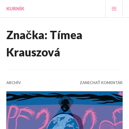
Prejsť
HLA
KURNÍK
na
MEN
obsah
Značka:
Tímea
Krauszová
ARCHÍV
ZANECHAŤ KOMENTÁR