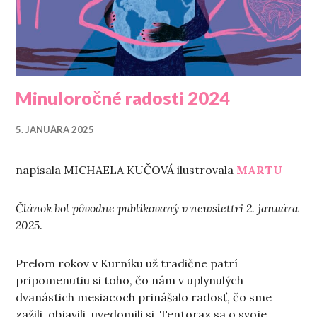
Minuloročné radosti 2024
5. JANUÁRA 2025
napísala MICHAELA KUČOVÁ ilustrovala
MARTU
Článok bol pôvodne publikovaný v newslettri 2. januára
202
5.
Prelom rokov v Kurníku už tradične patrí
pripomenutiu si toho, čo nám v uplynulých
dvanástich mesiacoch prinášalo radosť, čo sme
zažili, objavili, uvedomili si. Tentoraz sa o svoje