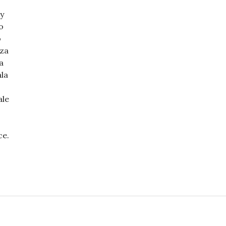
dy
o
o
 za
a
la
ale
ce.
h a nevestách“