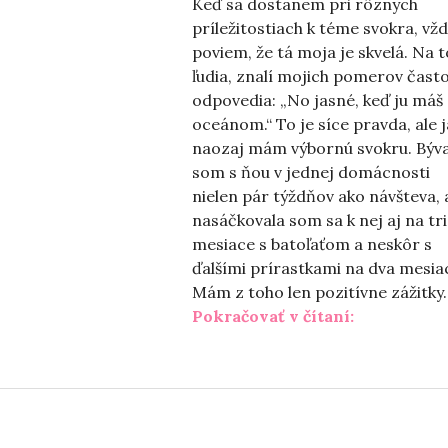
Keď sa dostanem pri rôznych
príležitostiach k téme svokra, vž
poviem, že tá moja je skvelá. Na t
ľudia, znalí mojich pomerov čast
odpovedia: „No jasné, keď ju máš
oceánom.“ To je síce pravda, ale j
naozaj mám výbornú svokru. Býva
som s ňou v jednej domácnosti
nielen pár týždňov ako návšteva, 
nasáčkovala som sa k nej aj na tri
mesiace s batoľaťom a neskôr s
ďalšími prírastkami na dva mesia
Mám z toho len pozitívne zážitky.
„O svokrác
Pokračovať v čítaní: