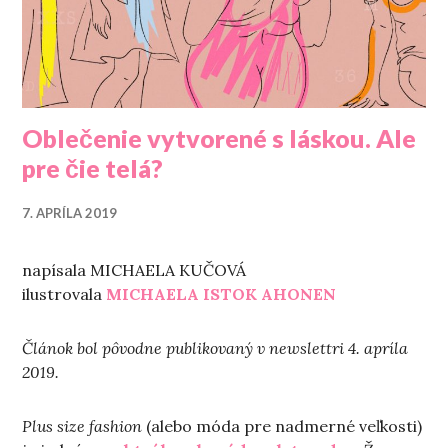
Oblečenie vytvorené s láskou. Ale
pre čie telá?
7. APRÍLA 2019
napísala MICHAELA KUČOVÁ
ilustrovala
MICHAELA ISTOK AHONEN
Článok bol pôvodne publikovaný v newslettri 4. apríla
2019.
Plus size fashion
(alebo móda pre nadmerné veľkosti)