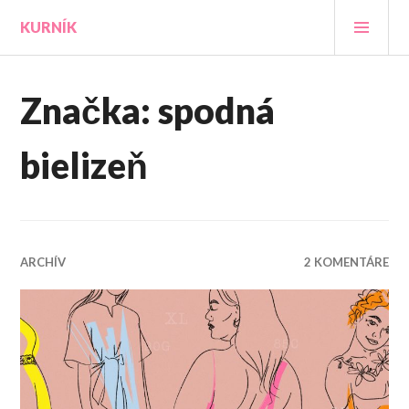
Prejsť
HLA
KURNÍK
na
MEN
obsah
Značka:
spodná
bielizeň
ARCHÍV
2 KOMENTÁRE