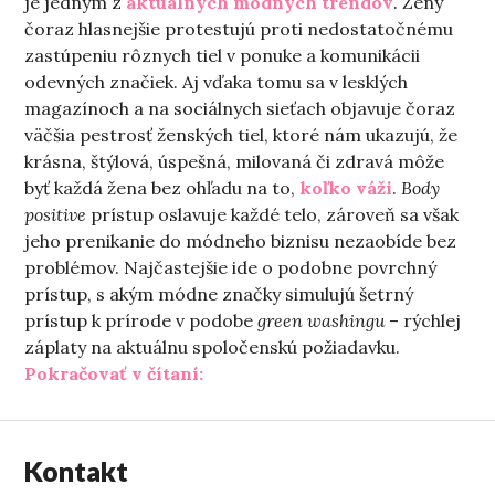
je jedným z
aktuálnych módnych trendov
. Ženy
čoraz hlasnejšie protestujú proti nedostatočnému
zastúpeniu rôznych tiel v ponuke a komunikácii
odevných značiek. Aj vďaka tomu sa v lesklých
magazínoch a na sociálnych sieťach objavuje čoraz
väčšia pestrosť ženských tiel, ktoré nám ukazujú, že
krásna, štýlová, úspešná, milovaná či zdravá môže
byť každá žena bez ohľadu na to,
koľko váži
.
Body
positive
prístup oslavuje každé telo, zároveň sa však
jeho prenikanie do módneho biznisu nezaobíde bez
problémov. Najčastejšie ide o podobne povrchný
prístup, s akým módne značky simulujú šetrný
prístup k prírode v podobe
green washingu
– rýchlej
záplaty na aktuálnu spoločenskú požiadavku.
„Oblečenie vytvorené s láskou. Al
Pokračovať v čítaní:
Kontakt