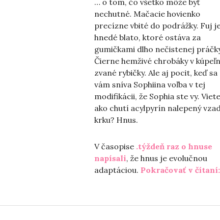
… o tom, čo všetko môže byť
nechutné. Mačacie hovienko
precízne vbité do podrážky. Fuj je
hnedé blato, ktoré ostáva za
gumičkami dlho nečistenej práčky
Čierne hemživé chrobáky v kúpeľn
zvané rybičky. Ale aj pocit, keď sa
vám sníva Sophiina voľba v tej
modifikácii, že Sophia ste vy. Viet
ako chutí acylpyrín nalepený vzad
krku? Hnus.
V časopise
.týždeň raz o hnuse
napísali
, že hnus je evolučnou
adaptáciou.
Pokračovať v čítaní: