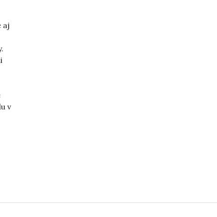
 aj
.
i
e
u v
„Dosť hnusný článok“