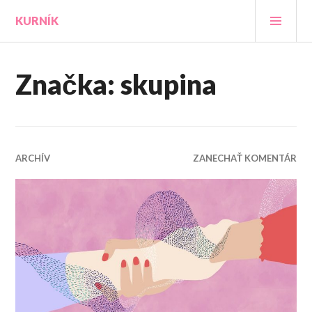
Prejsť
HLA
KURNÍK
na
MEN
obsah
Značka:
skupina
ARCHÍV
ZANECHAŤ KOMENTÁR