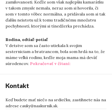
zamilovanosti. Keďže som však najlepšiu kamarátku
v takom zmysle nemala, neraz som si hovorila, či
som v tomto vôbec normálna, a pridávala som si tak
ďalšiu neistotu už k tomu tradičnému množstvu
pochybností, ktorými si tínedžerka prechádza.
Rodina, odtiaľ-potiaľ
V detstve som sa často utiekala k svojim
sesterniciam a bratrancom, bola som hrdá na to, že
máme veľkú rodinu, keďže moja mama má deväť
„O hľadaní tej prave
súrodencov.
Pokračovať v čítaní:
Kontakt
Keď budete mať niečo na srdiečku, zastihnete nás na
adrese cauky@naskurnik.sk.