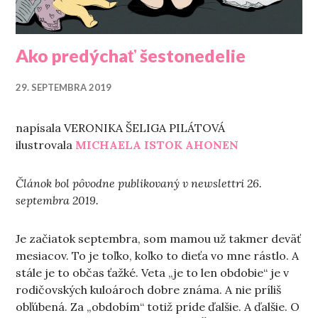
Ako predýchať šestonedelie
29. SEPTEMBRA 2019
napísala VERONIKA ŠELIGA PILÁTOVÁ
ilustrovala
MICHAELA ISTOK AHONEN
Článok bol pôvodne publikovaný v newslettri 26.
septembra 2019.
Je začiatok septembra, som mamou už takmer deväť
mesiacov. To je toľko, koľko to dieťa vo mne rástlo. A
stále je to občas ťažké. Veta „je to len obdobie“ je v
rodičovských kuloároch dobre známa. A nie príliš
obľúbená. Za „obdobím“ totiž príde ďalšie. A ďalšie. O