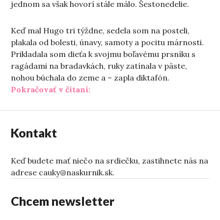
jednom sa však hovorí stále málo. Šestonedelie.
Keď mal Hugo tri týždne, sedela som na posteli,
plakala od bolesti, únavy, samoty a pocitu márnosti.
Prikladala som dieťa k svojmu boľavému prsníku s
ragádami na bradavkách, ruky zatínala v päste,
nohou búchala do zeme a – zapla diktafón.
„Ako predýchať šestonedelie“
Pokračovať v čítaní:
Kontakt
Keď budete mať niečo na srdiečku, zastihnete nás na
adrese cauky@naskurnik.sk.
Chcem newsletter