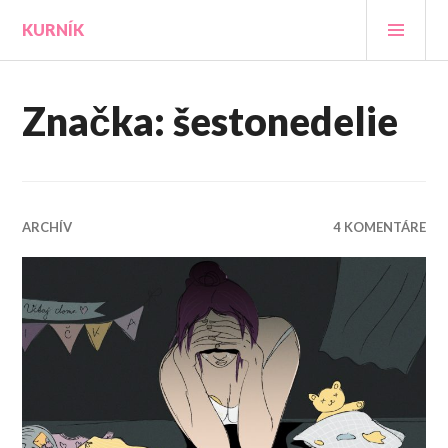
Prejsť
HLA
KURNÍK
na
MEN
obsah
Značka:
šestonedelie
ARCHÍV
4 KOMENTÁRE