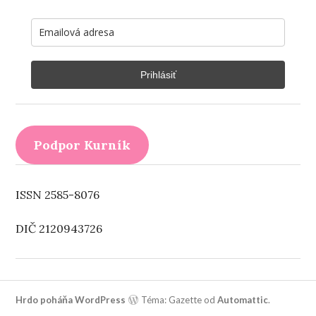
Prihlásiť
Podpor Kurník
ISSN 2585-8076
DIČ 2120943726
Hrdo poháňa WordPress
Téma: Gazette od
Automattic
.