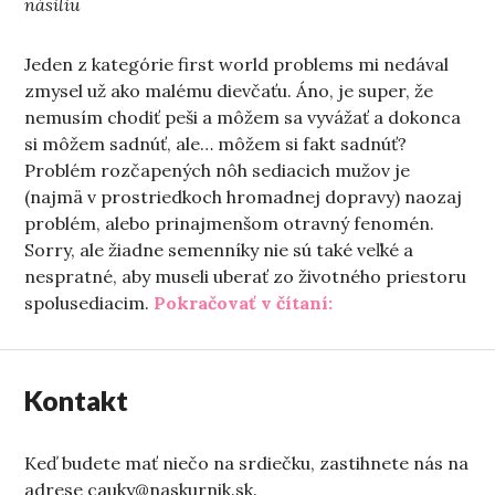
násiliu
Jeden z kategórie first world problems mi nedával
zmysel už ako malému dievčaťu. Áno, je super, že
nemusím chodiť peši a môžem sa vyvážať a dokonca
si môžem sadnúť, ale… môžem si fakt sadnúť?
Problém rozčapených nôh sediacich mužov je
(najmä v prostriedkoch hromadnej dopravy) naozaj
problém, alebo prinajmenšom otravný fenomén.
Sorry, ale žiadne semenníky nie sú také veľké a
nespratné, aby museli uberať zo životného priestoru
„Piatok sama dom
spolusediacim.
Pokračovať v čítaní:
Kontakt
Keď budete mať niečo na srdiečku, zastihnete nás na
adrese cauky@naskurnik.sk.