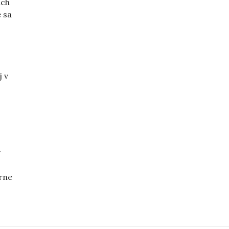
ich
 sa
 v
v
rne
krásne vlásky“