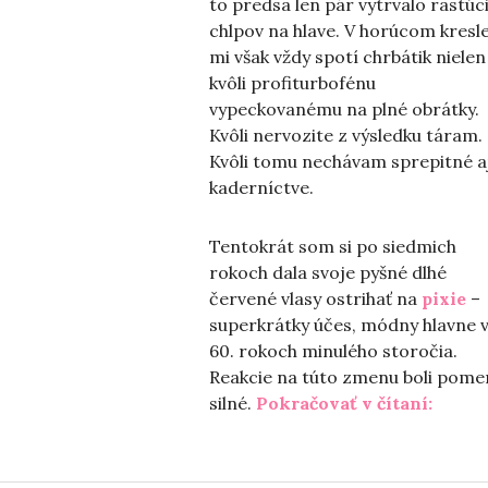
to predsa len pár vytrvalo rastúc
chlpov na hlave. V horúcom kresle
mi však vždy spotí chrbátik nielen
kvôli profiturbofénu
vypeckovanému na plné obrátky.
Kvôli nervozite z výsledku táram.
Kvôli tomu nechávam sprepitné aj
kaderníctve.
Tentokrát som si po siedmich
rokoch dala svoje pyšné dlhé
červené vlasy ostrihať na
pixie
–
superkrátky účes, módny hlavne 
60. rokoch minulého storočia.
Reakcie na túto zmenu boli pome
„Také 
silné.
Pokračovať v čítaní: