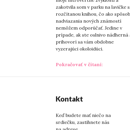
zakotvila som v parku na lavičke s
rozčítanou knihou, čo ako spôso
nadviazania nových známostí
nemôžem odporúčať. Jedine v
prípade, ak ste oslnivo nádherná 
prihovorí sa vám obdobne
vyzerajúci okoloidúci.
„Praskáme 
Pokračovať v čítaní:
Kontakt
Keď budete mať niečo na
srdiečku, zastihnete nás
na adrese