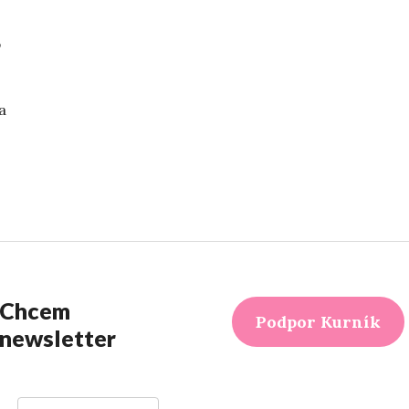
b
a
vo švíkoch“
Chcem
Podpor Kurník
newsletter