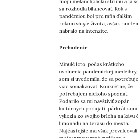
moju melancholickú strunu a ja 
sa rozhodla bilancovať. Rok s
pandémiou bol pre mňa ďalším
rokom
single
života, avšak randen
nabralo na intenzite.
Prebudenie
Minulé leto, počas krátkeho
uvoľnenia pandemickej medzihry,
som si uvedomila, že sa potrebuj
viac socializovať. Konkrétne, že
potrebujem niekoho spoznať.
Podarilo sa mi navštíviť zopár
kultúrnych podujatí, párkrát som
vyliezla zo svojho brloha na kávu č
limonádu na terasu do mesta.
Najčastejšie ma však prevalcovali
moje introvertné zvyklosti a