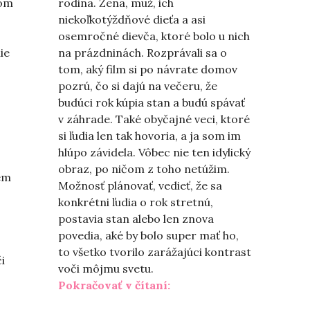
som
rodina. Žena, muž, ich
niekoľkotýždňové dieťa a asi
osemročné dievča, ktoré bolo u nich
ie
na prázdninách. Rozprávali sa o
tom, aký film si po návrate domov
pozrú, čo si dajú na večeru, že
budúci rok kúpia stan a budú spávať
v záhrade. Také obyčajné veci, ktoré
si ľudia len tak hovoria, a ja som im
hlúpo závidela. Vôbec nie ten idylický
obraz, po ničom z toho netúžim.
em
Možnosť plánovať, vedieť, že sa
konkrétni ľudia o rok stretnú,
postavia stan alebo len znova
povedia, aké by bolo super mať ho,
to všetko tvorilo zarážajúci kontrast
i
voči môjmu svetu.
„Feministka na rande“
Pokračovať v čítaní: