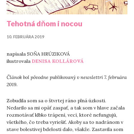
Tehotná dňom i nocou
10. FEBRUÁRA 2019
napísala SOŇA HRÚZIKOVÁ
ilustrovala
DENISA KOLLÁROVÁ
Článok bol pôvodne publikovaný v newslettri 7. februára
2019.
Zobudila som sa o štvrtej ráno plná úzkosti.
Nedarilo sa mi opäť zaspať, a tak som v hlave začala
rozmotávať klbko trápení, vecí, ktoré nefungujú,
všetkého, čo treba vyriešiť. Akoby sa to nadránom v
stave bolestivej bdelosti dalo, všakže. Zastavila som