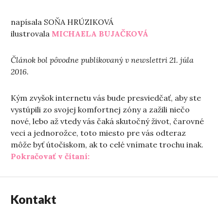
napísala SOŇA HRÚZIKOVÁ
ilustrovala
MICHAELA BUJAČKOVÁ
Článok bol pôvodne publikovaný v newslettri 21. júla
2016.
Kým zvyšok internetu vás bude presviedčať, aby ste
vystúpili zo svojej komfortnej zóny a zažili niečo
nové, lebo až vtedy vás čaká skutočný život, čarovné
veci a jednorožce, toto miesto pre vás odteraz
môže byť útočiskom, ak to celé vnímate trochu inak.
„Život sa začína v komfortnej zó
Pokračovať v čítaní:
Kontakt