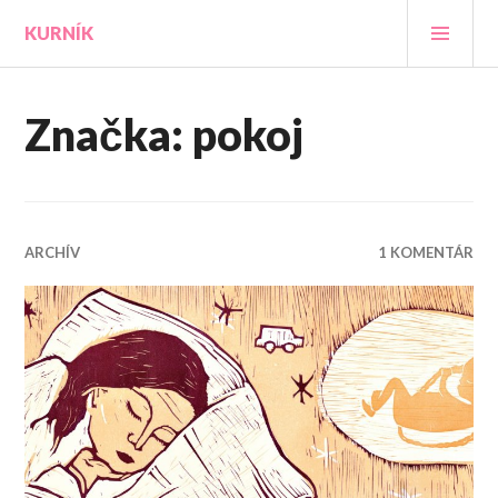
Prejsť
HLA
KURNÍK
na
MEN
obsah
Značka:
pokoj
ARCHÍV
1 KOMENTÁR