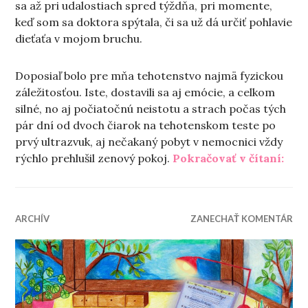
sa až pri udalostiach spred týždňa, pri momente,
keď som sa doktora spýtala, či sa už dá určiť pohlavie
dieťaťa v mojom bruchu.
Doposiaľ bolo pre mňa tehotenstvo najmä fyzickou
záležitosťou. Iste, dostavili sa aj emócie, a celkom
silné, no aj počiatočnú neistotu a strach počas tých
pár dní od dvoch čiarok na tehotenskom teste po
prvý ultrazvuk, aj nečakaný pobyt v nemocnici vždy
„Te
rýchlo prehlušil zenový pokoj.
Pokračovať v čítaní:
ARCHÍV
ZANECHAŤ KOMENTÁR