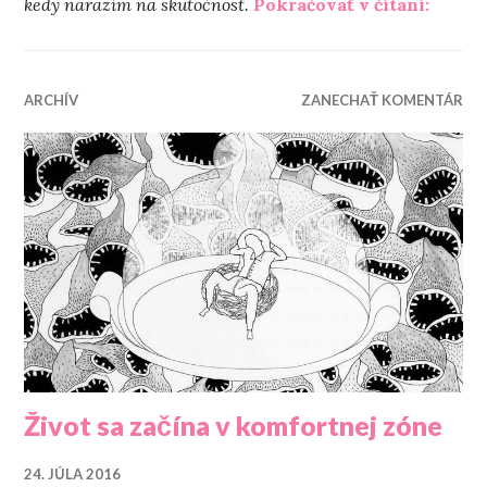
„Dve ž
kedy narazím na skutočnosť.
Pokračovať v čítaní:
ARCHÍV
ZANECHAŤ KOMENTÁR
Život sa začína v komfortnej zóne
24. JÚLA 2016