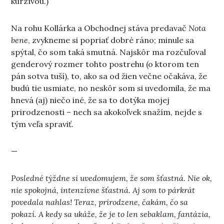
kurzívou.)
Na rohu Kollárka a Obchodnej stáva predavač
Nota
bene
, zvykneme si popriať dobré ráno; minule sa
spýtal, čo som taká smutná. Najskôr ma rozčuľoval
genderový rozmer tohto postrehu (o ktorom ten
pán sotva tuší), to, ako sa od žien večne očakáva, že
budú tie usmiate, no neskôr som si uvedomila, že ma
hnevá (aj) niečo iné, že sa to dotýka mojej
prirodzenosti – nech sa akokoľvek snažím, nejde s
tým veľa spraviť.
—
Posledné týždne si uvedomujem, že som šťastná. Nie ok,
nie spokojná, intenzívne šťastná. Aj som to párkrát
povedala nahlas! Teraz, prirodzene, čakám, čo sa
pokazí.
A kedy sa ukáže, že je to len sebaklam, fantázia,