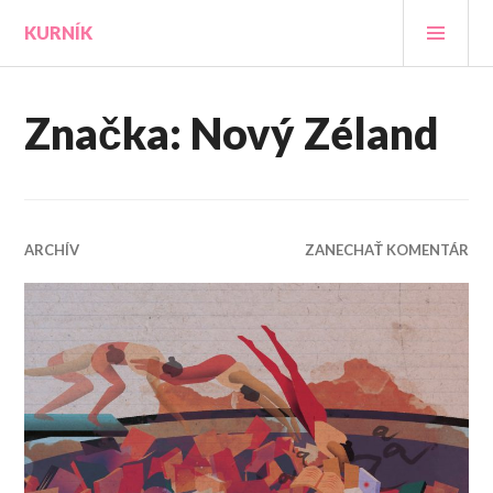
Prejsť
HLA
KURNÍK
na
MEN
obsah
Značka:
Nový Zéland
ARCHÍV
ZANECHAŤ KOMENTÁR