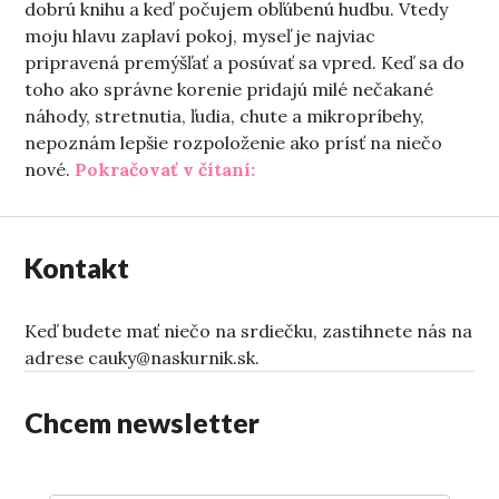
dobrú knihu a keď počujem obľúbenú hudbu. Vtedy
moju hlavu zaplaví pokoj, myseľ je najviac
pripravená premýšľať a posúvať sa vpred. Keď sa do
toho ako správne korenie pridajú milé nečakané
náhody, stretnutia, ľudia, chute a mikropríbehy,
nepoznám lepšie rozpoloženie ako prísť na niečo
„Prečo si píšem“
nové.
Pokračovať v čítaní:
Kontakt
Keď budete mať niečo na srdiečku, zastihnete nás na
adrese cauky@naskurnik.sk.
Chcem newsletter