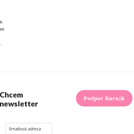
om
mu
o
…
dcéra“
Chcem
Podpor Kurník
newsletter