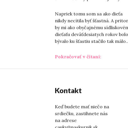
Napriek tomu som sa ako dieťa
nikdy necítila byť šťastná. A prit
by mi ako obyčajnému sídliskové
dieťaťu deväťdesiatych rokov bol
bývalo ku šťastiu stačilo tak málo
„Nevďačná 
Pokračovať v čítaní:
Kontakt
Keď budete mať niečo na
srdiečku, zastihnete nás
na adrese
cauky@naskurnik.sk.