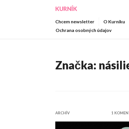
Prejsť
KURNÍK
na
obsah
Chcem newsletter
O Kurníku
Ochrana osobných údajov
Značka:
násil
ARCHÍV
1 KOMEN