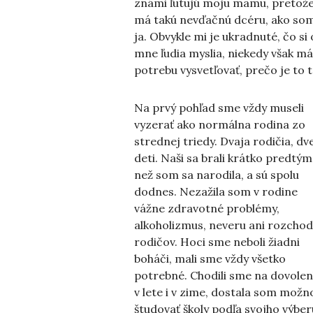
známi ľutujú moju mamu, pretož
má takú nevďačnú dcéru, ako so
ja. Obvykle mi je ukradnuté, čo si 
mne ľudia myslia, niekedy však m
potrebu vysvetľovať, prečo je to t
Na prvý pohľad sme vždy museli
vyzerať ako normálna rodina zo
strednej triedy. Dvaja rodičia, dv
deti. Naši sa brali krátko predtým
než som sa narodila, a sú spolu
dodnes. Nezažila som v rodine
vážne zdravotné problémy,
alkoholizmus, neveru ani rozchod
rodičov. Hoci sme neboli žiadni
boháči, mali sme vždy všetko
potrebné. Chodili sme na dovolen
v lete i v zime, dostala som možn
študovať školy podľa svojho výber