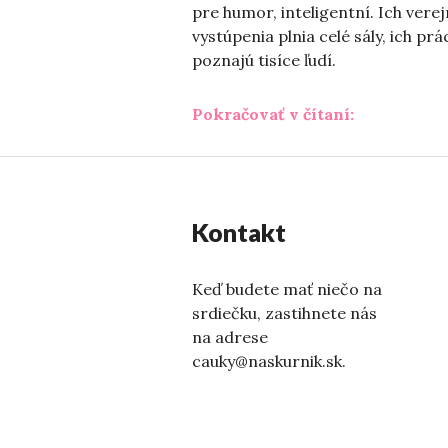
pre humor, inteligentní. Ich vere
vystúpenia plnia celé sály, ich prá
poznajú tisíce ľudí.
„Aj tak ti n
Pokračovať v čítaní:
Kontakt
Keď budete mať niečo na
srdiečku, zastihnete nás
na adrese
cauky@naskurnik.sk.