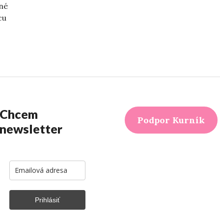
jné
cu
ikto neuverí“
Chcem
Podpor Kurník
newsletter
Prihlásiť