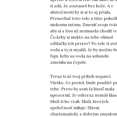
ti zdá, že zostaneš bez kože. A v
skutočnosti by si si to aj priala.
Prenechať toto telo a túto pokož
niekomu inému. Zmeniť svoju tvár
aby si s ňou už nemusela chodiť v
Čo keby si niekto na tebe všimol
odtlačky ich prstov? Po tele ti st
voda a ty si myslíš, že by možno b
fajn, keby sa voda na sekundu
zmenila na čepele.
Teraz ti už tvoj príbeh nepatrí.
Všetko, čo povieš, bude použité p
tebe. Preto by som ťa hneď mala
upozorniť, že odteraz nemáš hlas
Muži ti ho vzali. Muži, ktorých
spoločnosť miluje. Slávni,
charizmatickí, s dobrým zmyslo