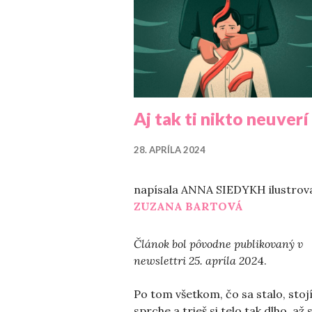
Aj tak ti nikto neuverí
28. APRÍLA 2024
napísala ANNA SIEDYKH ilustrov
ZUZANA BARTOVÁ
Článok bol pôvodne publikovaný v
newslettri 25. apríla 202
4.
Po tom všetkom, čo sa stalo, stojí
sprche a trieš si telo tak dlho, až 