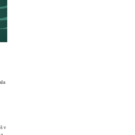
ala
š v
sa