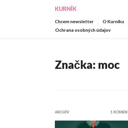
Prejsť
KURNÍK
na
obsah
Chcem newsletter
O Kurníku
Ochrana osobných údajov
Značka:
moc
ARCHÍV
1 KOMEN