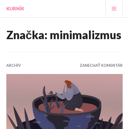
Prejsť
HLA
KURNÍK
na
MEN
obsah
Značka:
minimalizmus
ARCHÍV
ZANECHAŤ KOMENTÁR