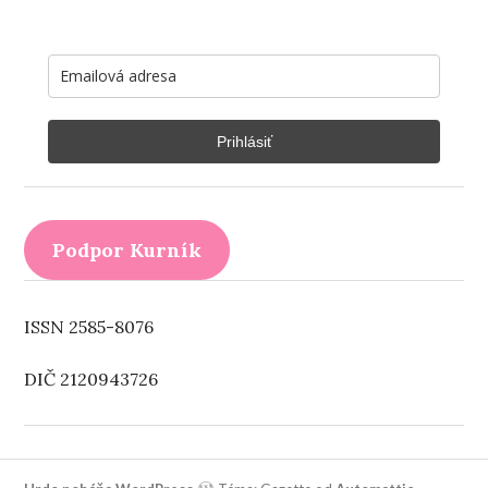
Prihlásiť
Podpor Kurník
ISSN 2585-8076
DIČ 2120943726