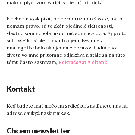
malom plynovom variči, striedať tri tričká.
Nechcem však písať o dobrodružnom živote, na to
nemám právo, sú to skôr ojedinelé skúsenosti,
vlastne som nebola nikde, nič som nevidela. Aj preto
si to všetko stále romantizujem. Bývanie v
maringotke bolo ako jeden z obrazov budúceho
života vo mne prítomné odjakživa a stále sa na túto
„Život v m
tému často zasnívam,
Pokračovať v čítaní:
Kontakt
Keď budete mať niečo na srdiečku, zastihnete nás na
adrese cauky@naskurnik.sk.
Chcem newsletter