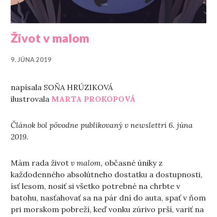
Život v malom
9. JÚNA 2019
napísala SOŇA HRÚZIKOVÁ
ilustrovala
MARTA PROKOPOVÁ
Článok bol pôvodne publikovaný v newslettri 6. júna
2019.
Mám rada život
v malom
, občasné úniky z
každodenného absolútneho dostatku a dostupnosti,
ísť lesom, nosiť si všetko potrebné na chrbte v
batohu, nasťahovať sa na pár dní do auta, spať v ňom
pri morskom pobreží, keď vonku zúrivo prší, variť na