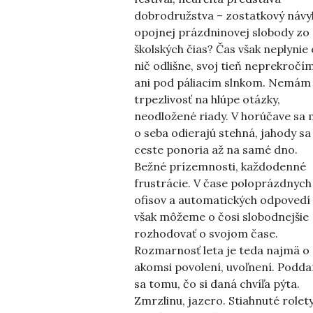
dobrodružstva – zostatkový návy
opojnej prázdninovej slobody zo
školských čias? Čas však neplynie 
nič odlišne, svoj tieň neprekročí
ani pod páliacim slnkom. Nemám
trpezlivosť na hlúpe otázky,
neodložené riady. V horúčave sa 
o seba odierajú stehná, jahody sa
ceste ponoria až na samé dno.
Bežné prízemnosti, každodenné
frustrácie. V čase poloprázdnych
ofisov a automatických odpovedí
však môžeme o čosi slobodnejšie
rozhodovať o svojom čase.
Rozmarnosť leta je teda najmä o
akomsi povolení, uvoľnení. Podda
sa tomu, čo si daná chvíľa pýta.
Zmrzlinu, jazero. Stiahnuté rolety