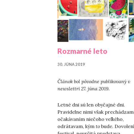
Rozmarné leto
30. JÚNA 2019
Článok bol pôvodne publikovaný v
newslettri 27. júna 2019.
Letné dni sú len obyčajné dni.
Pravidelne nimi však prechádzam
očakávaním niečoho veľkého,
odrátavam, kým
to
bude. Dovolen
festival, neurčitá predstava