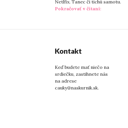
Netlfix. Tanec či tichú samotu.
„Rozmarné 
Pokračovať v čítaní:
Kontakt
Keď budete mať niečo na
srdiečku, zastihnete nás
na adrese
cauky@naskurnik.sk.