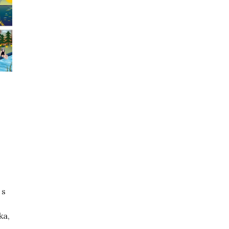
 s
ka,