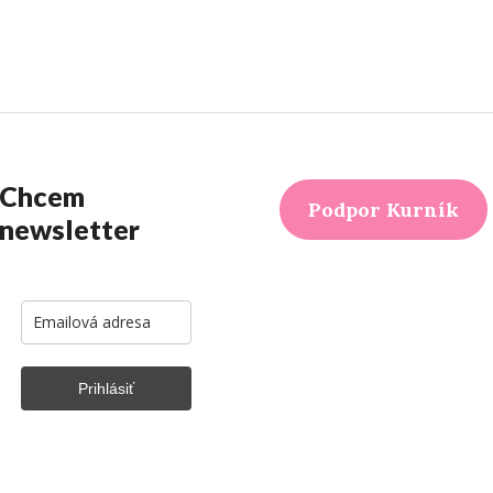
leto“
Chcem
Podpor Kurník
newsletter
Prihlásiť