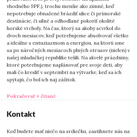
vhodného SPF.), trochu menšie ako zimné, keď
nepotrebuje obnažené brázdiť ulice či prímorské
destinácie, či silné a odhodlané pokoriť okolité
horské vrcholy. Na čas, ktorý sa akoby scvrkol do
dvoch mesiacov, keď potrebujeme absolvovať všetko
a ideálne s entuziazmom a energiou, na ktorú sme
sa po náročných mesiacoch plných otrasov (nielen) v
našej mladučkej republike tešili. Na skvelé prázdniny,
ktoré potrebujeme naplánovať pre svoje deti, aby
mali čo kresliť v septembri na výtvarke, keď sa ich
spýtajú, čo bol ich naj zážitok.
„Leto vzdoru“
Pokračovať v čítaní:
Kontakt
Keď budete mať niečo na srdiečku, zastihnete nás na