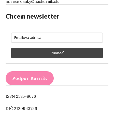
adrese cauky@naskurnik.sk.
Chcem newsletter
Prihlásiť
Podpor Kurník
ISSN 2585-8076
DIČ 2120943726