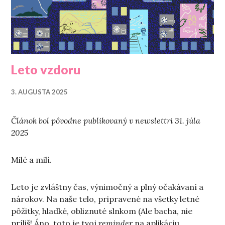
Leto vzdoru
3. AUGUSTA 2025
Článok bol pôvodne publikovaný v newslettri 31. júla
202
5
Milé a milí.
Leto je zvláštny čas, výnimočný a plný očakávaní a
nárokov. Na naše telo, pripravené na všetky letné
pôžitky, hladké, obliznuté slnkom (Ale bacha, nie
príliš! Áno, toto je tvoj
reminder
na aplikáciu