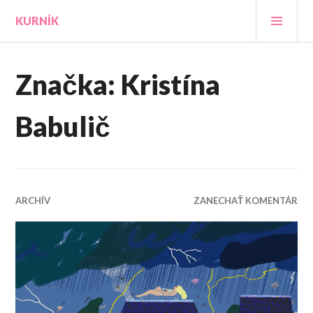
Prejsť
HLA
KURNÍK
na
MEN
obsah
Značka:
Kristína
Babulič
ARCHÍV
ZANECHAŤ KOMENTÁR