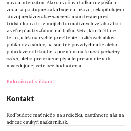
novou intenzitou. Ako sa voňavá loďka rozpúšťa a
voda sa postupne zafarbuje naružovo, rekapitulujem
si svoj nedávny
aha-moment
: mám tesne pred
tridsiatkou a tri z mojich formatívnych vzťahov boli
z veľkej časti vzťahmi na diaľku. Veta, ktorú čítate
teraz, slúži na rýchle precítenie rozličných uhlov
pohľadov a súdov, na súcitné povzdychnutie alebo
pohŕdavé odfrknutie s poznámkou
to neni poriadny
vzťah
, alebo pre vzácne plynulé presunutie sa k
nasledujúcej vete bez hodnotenia
.
„Ďaleko-blízko“
Pokračovať v čítaní:
Kontakt
Keď budete mať niečo na srdiečku, zastihnete nás na
adrese cauky@naskurnik.sk.