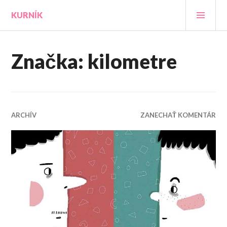
Prejsť
HLA
KURNÍK
na
MEN
obsah
Značka:
kilometre
ARCHÍV
ZANECHAŤ KOMENTÁR