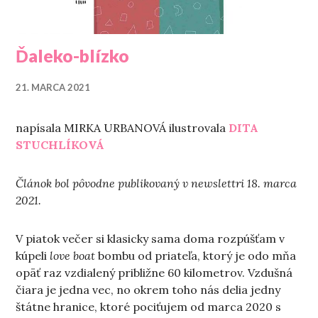
Ďaleko-blízko
21. MARCA 2021
napísala MIRKA URBANOVÁ ilustrovala
DITA
STUCHLÍKOVÁ
Článok bol pôvodne publikovaný v newslettri 18. marca
2021.
V piatok večer si klasicky sama doma rozpúšťam v
kúpeli
love boat
bombu od priateľa, ktorý je odo mňa
opäť raz vzdialený približne 60 kilometrov. Vzdušná
čiara je jedna vec, no okrem toho nás delia jedny
štátne hranice, ktoré pociťujem od marca 2020 s