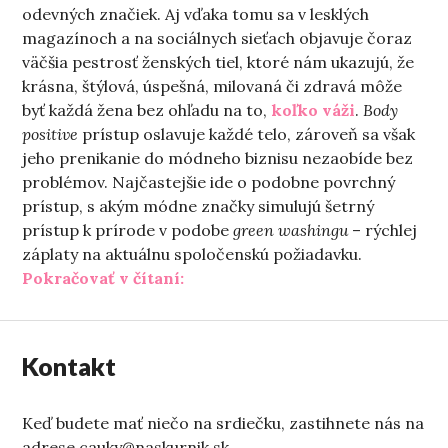
odevných značiek. Aj vďaka tomu sa v lesklých
magazínoch a na sociálnych sieťach objavuje čoraz
väčšia pestrosť ženských tiel, ktoré nám ukazujú, že
krásna, štýlová, úspešná, milovaná či zdravá môže
byť každá žena bez ohľadu na to,
koľko váži
.
Body
positive
prístup oslavuje každé telo, zároveň sa však
jeho prenikanie do módneho biznisu nezaobíde bez
problémov. Najčastejšie ide o podobne povrchný
prístup, s akým módne značky simulujú šetrný
prístup k prírode v podobe
green washingu
– rýchlej
záplaty na aktuálnu spoločenskú požiadavku.
„Oblečenie vytvorené s láskou. Al
Pokračovať v čítaní:
Kontakt
Keď budete mať niečo na srdiečku, zastihnete nás na
adrese cauky@naskurnik.sk.