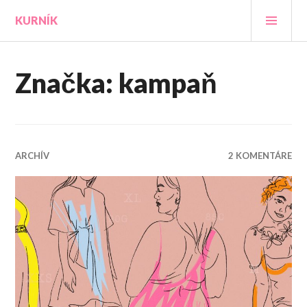
Prejsť
HLA
KURNÍK
na
MEN
obsah
Značka:
kampaň
ARCHÍV
2 KOMENTÁRE