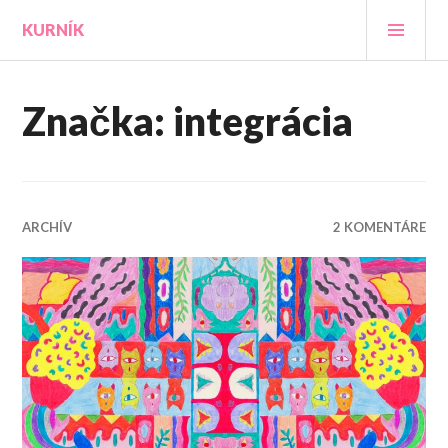
Prejsť
HLA
KURNÍK
na
MEN
obsah
Značka:
integrácia
ARCHÍV
2 KOMENTÁRE