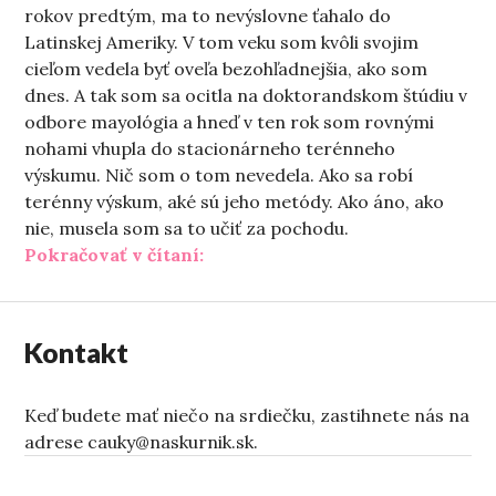
rokov predtým, ma to nevýslovne ťahalo do
Latinskej Ameriky. V tom veku som kvôli svojim
cieľom vedela byť oveľa bezohľadnejšia, ako som
dnes. A tak som sa ocitla na doktorandskom štúdiu v
odbore mayológia a hneď v ten rok som rovnými
nohami vhupla do stacionárneho terénneho
výskumu. Nič som o tom nevedela. Ako sa robí
terénny výskum, aké sú jeho metódy. Ako áno, ako
nie, musela som sa to učiť za pochodu.
„Prekvapenia neskúsenej antro
Pokračovať v čítaní:
Kontakt
Keď budete mať niečo na srdiečku, zastihnete nás na
adrese cauky@naskurnik.sk.