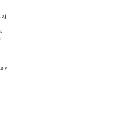
 aj
.
i
e
u v
„Dosť hnusný článok“