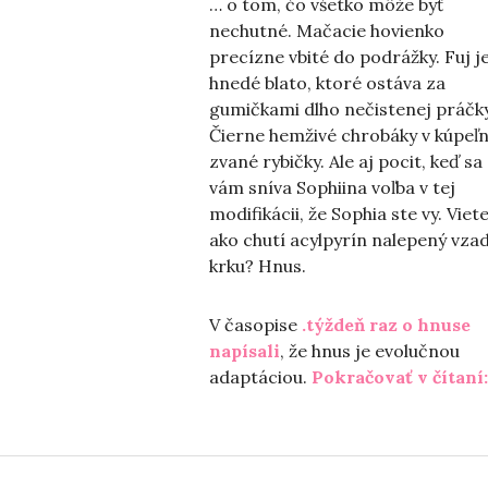
… o tom, čo všetko môže byť
nechutné. Mačacie hovienko
precízne vbité do podrážky. Fuj je
hnedé blato, ktoré ostáva za
gumičkami dlho nečistenej práčky
Čierne hemživé chrobáky v kúpeľn
zvané rybičky. Ale aj pocit, keď sa
vám sníva Sophiina voľba v tej
modifikácii, že Sophia ste vy. Viet
ako chutí acylpyrín nalepený vzad
krku? Hnus.
V časopise
.týždeň raz o hnuse
napísali
, že hnus je evolučnou
adaptáciou.
Pokračovať v čítaní: