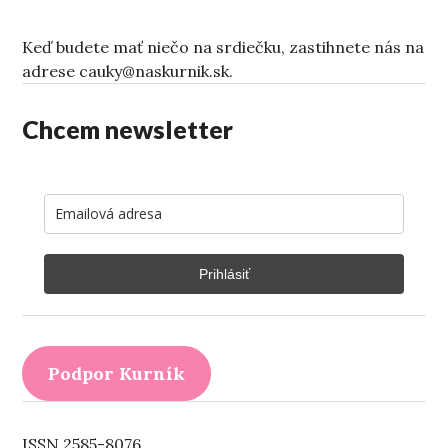
Keď budete mať niečo na srdiečku, zastihnete nás na
adrese cauky@naskurnik.sk.
Chcem newsletter
Prihlásiť
Podpor Kurník
ISSN 2585-8076