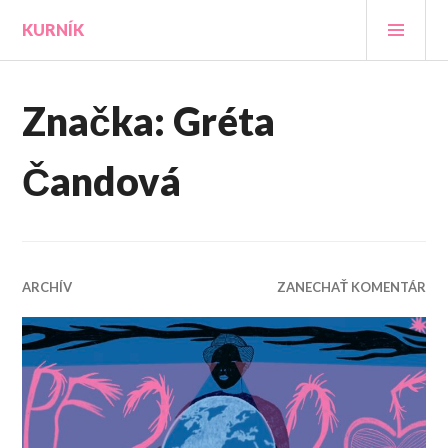
Prejsť
HLA
KURNÍK
na
MEN
obsah
Značka:
Gréta
Čandová
ARCHÍV
ZANECHAŤ KOMENTÁR