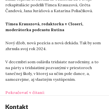
rekapitulácie podelili Tímea Krauszová, Gréta
Čandová, Jana Juráňová a Katarína Poliačiková.
Tímea Krauszová, redaktorka v Closeri,
moderátorka podcastu Rutina
Nový džob, nová pozícia a nová dekáda. Tak by som
zhrnula svoj rok 2024.
V decembri som oslávila tridsiate narodeniny, a to
na párty s tridsiatimi pozvanými v priestoroch
tanečnej školy, v ktorej sa učím pole dance, a,
samozrejme, aj vlastným vystúpením.
„Minuloročné radosti 2024“
Pokračovať v čítaní:
Kontakt