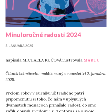
Minuloročné radosti 2024
5. JANUÁRA 2025
napísala MICHAELA KUČOVÁ ilustrovala
MARTU
Článok bol pôvodne publikovaný v newslettri 2. januára
202
5.
Prelom rokov v Kurníku už tradične patrí
pripomenutiu si toho, čo nám v uplynulých
dvanástich mesiacoch prinášalo radosť, čo sme
zažili, objavili, uvedomili si. Tentoraz sa o svoje