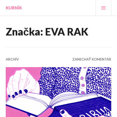
Prejsť
HLA
KURNÍK
na
MEN
obsah
Značka:
EVA RAK
ARCHÍV
ZANECHAŤ KOMENTÁR