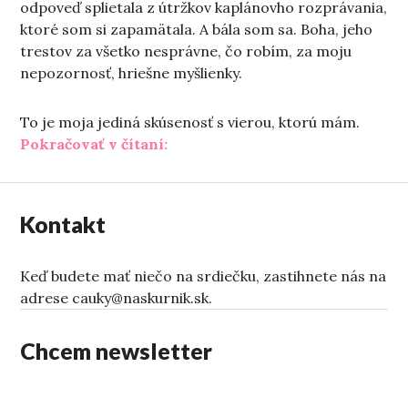
odpoveď splietala z útržkov kaplánovho rozprávania,
ktoré som si zapamätala. A bála som sa. Boha, jeho
trestov za všetko nesprávne, čo robím, za moju
nepozornosť, hriešne myšlienky.
To je moja jediná skúsenosť s vierou, ktorú mám.
„Ako žijú ženy s Bohom“
Pokračovať v čítaní:
Kontakt
Keď budete mať niečo na srdiečku, zastihnete nás na
adrese cauky@naskurnik.sk.
Chcem newsletter