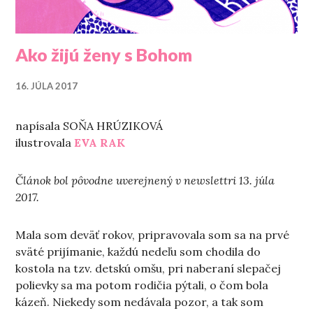
Ako žijú ženy s Bohom
16. JÚLA 2017
napísala SOŇA HRÚZIKOVÁ
ilustrovala
EVA RAK
Článok bol pôvodne uverejnený v newslettri 13. júla
2017.
Mala som deväť rokov, pripravovala som sa na prvé
sväté prijímanie, každú nedeľu som chodila do
kostola na tzv. detskú omšu, pri naberaní slepačej
polievky sa ma potom rodičia pýtali, o čom bola
kázeň. Niekedy som nedávala pozor, a tak som