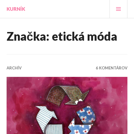
Prejsť
HLA
KURNÍK
na
MEN
obsah
Značka:
etická móda
ARCHÍV
6 KOMENTÁROV