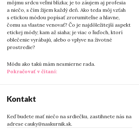
môjmu srdcu veľmi blízka; je to záujem aj profesia
a niečo, s čím žijem každý deň. Ako teda môj vzťah
s etickou módou popísať zrorumiteľne a hlavne,
čomu sa vlastne venovať? Čo je najdôležitejší aspekt
etickej módy; kam až siaha; je viac o ľuďoch, ktorí
oblečenie vyrábajú, alebo o vplyve na životné
prostredie?
Módu ako takú mám nesmierne rada.
„Etické otázky zo šatníka“
Pokračovať v čítaní:
Kontakt
Keď budete mať niečo na srdiečku, zastihnete nás na
adrese cauky@naskurnik.sk.