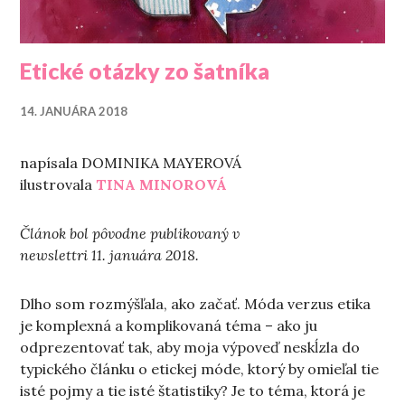
Etické otázky zo šatníka
14. JANUÁRA 2018
napísala DOMINIKA MAYEROVÁ
ilustrovala
TINA MINOROVÁ
Článok bol pôvodne publikovaný v
newslettri 11. januára 2018.
Dlho som rozmýšľala, ako začať. Móda verzus etika
je komplexná a komplikovaná téma – ako ju
odprezentovať tak, aby moja výpoveď neskĺzla do
typického článku o etickej móde, ktorý by omieľal tie
isté pojmy a tie isté štatistiky? Je to téma, ktorá je