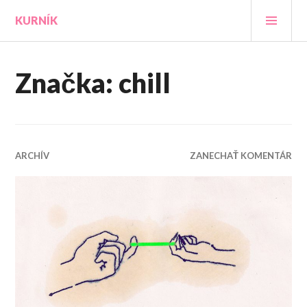
Prejsť
HLA
KURNÍK
na
MEN
obsah
Značka:
chill
ARCHÍV
ZANECHAŤ KOMENTÁR