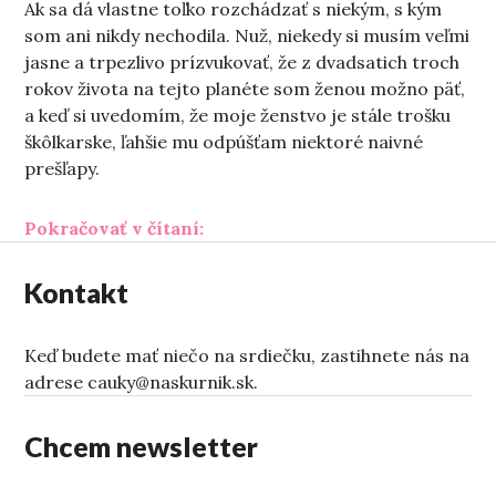
Ak sa dá vlastne toľko rozchádzať s niekým, s kým
som ani nikdy nechodila. Nuž, niekedy si musím veľmi
jasne a trpezlivo prízvukovať, že z dvadsatich troch
rokov života na tejto planéte som ženou možno päť,
a keď si uvedomím, že moje ženstvo je stále trošku
škôlkarske, ľahšie mu odpúšťam niektoré naivné
prešľapy.
„Tá s tým Ale“
Pokračovať v čítaní:
Kontakt
Keď budete mať niečo na srdiečku, zastihnete nás na
adrese cauky@naskurnik.sk.
Chcem newsletter