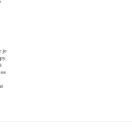
o
 je
py,
ú
s
sa
át
o, gauč a seriáliky“