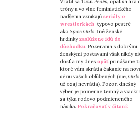
Vrátil sa
Twin Peaks
, opäť sa hrá 
tróny a vo vlne feministického
nadšenia vznikajú
seriály o
wrestlerkách
, typovo pestré
ako
Spice Girls
. Iné ženské
hrdinky
zaslúžene idú do
dôchodku
. Pozerania s dobrými
ženskými postavami však nikdy nie
dosť a my dnes
opäť
prinášame ti
ktoré vám skrátia čakanie na nov
sériu vašich obľúbených (nie,
Girl
už ozaj nevrátia). Pozor, dnešný
výber je pomerne temný a viackr
sa týka rodovo podmieneného
„Let
násilia.
Pokračovať v čítaní: